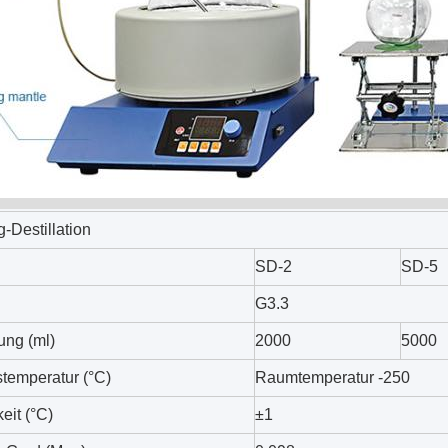
-Destillation
SD-2
SD-5
G3.3
ung (ml)
2000
5000
temperatur (°C)
Raumtemperatur -250
eit (°C)
±1