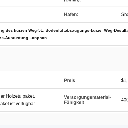
Hafen:
Sha
,
ung des kurzen Weg-5L
Bodenluftabsaugungs-kurzer Weg-Destill
ions-Ausrüstung Lanphan
Preis
$1,
er Holzetuipaket,
Versorgungsmaterial-
400
Fähigkeit
et ist verfügbar