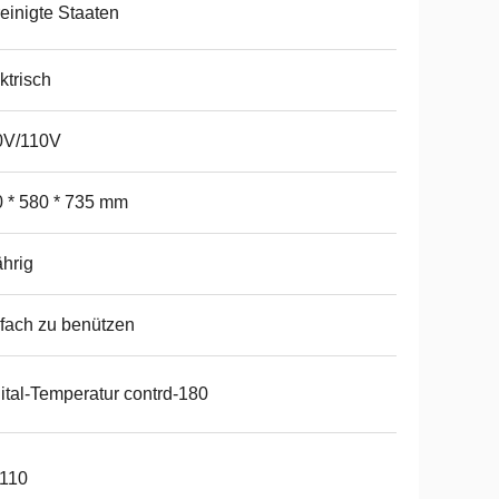
einigte Staaten
ktrisch
0V/110V
 * 580 * 735 mm
ährig
fach zu benützen
ital-Temperatur contrd-180
-110