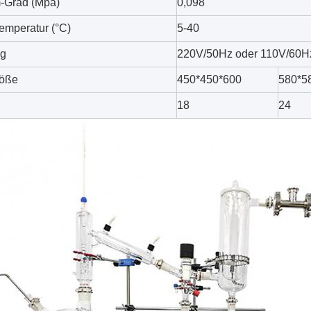
-Grad (Mpa)
0,098
temperatur (°C)
5-40
g
220V/50Hz oder 110V/60H
röße
450*450*600
580*5
18
24