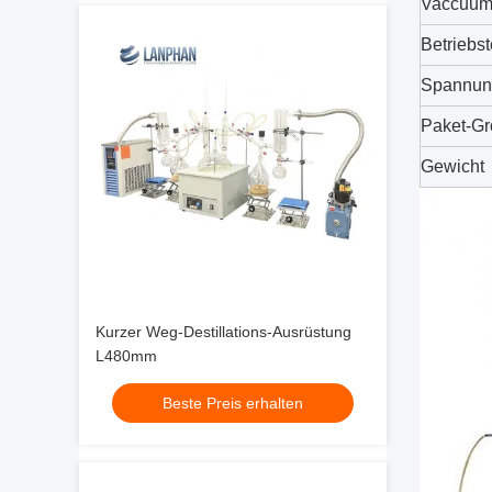
Vaccuum
Betriebs
Spannun
Paket-G
Gewicht
Kurzer Weg-Destillations-Ausrüstung
L480mm
Beste Preis erhalten