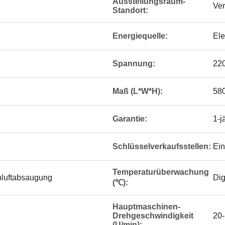
Ausstellungsraum-
Ver
Standort:
Energiequelle:
Ele
Spannung:
22
Maß (L*W*H):
580
Garantie:
1-j
Schlüsselverkaufsstellen:
Ein
Temperaturüberwachung
nluftabsaugung
Dig
(℃):
Hauptmaschinen-
Drehgeschwindigkeit
20
(U/min):