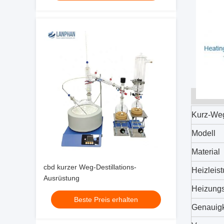
Kurz-Weg
Modell
Material
cbd kurzer Weg-Destillations-
Heizleist
Ausrüstung
Heizungs
Beste Preis erhalten
Genauigk