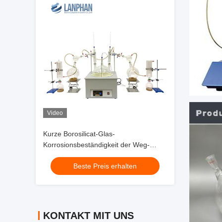
Video
Kurze Borosilicat-Glas-
Korrosionsbeständigkeit der Weg-
Destillations-Ausrüstungs-20L hohe
Beste Preis erhalten
KONTAKT MIT UNS