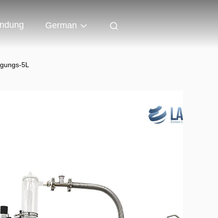
indung
German
ugungs-5L