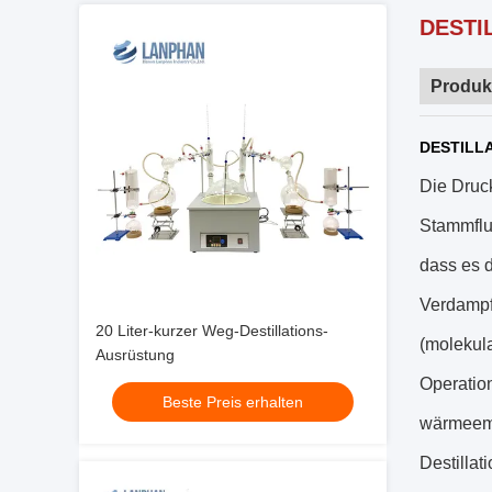
DESTIL
Produk
DESTILLA
Die Druc
Stammflu
dass es 
Verdampfe
20 Liter-kurzer Weg-Destillations-
(molekula
Ausrüstung
Operation
Beste Preis erhalten
wärmeemp
Destillat