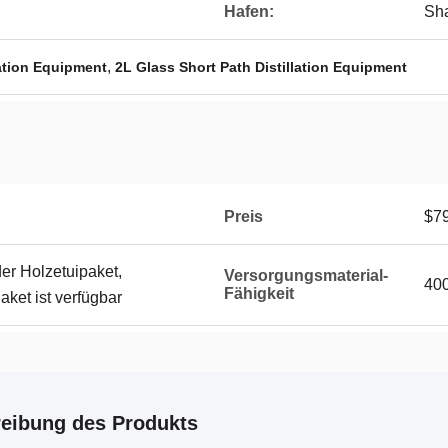
Hafen:
Sha
,
lation Equipment
2L Glass Short Path Distillation Equipment
Preis
$7
er Holzetuipaket,
Versorgungsmaterial-
400
Fähigkeit
et ist verfügbar
eibung des Produkts