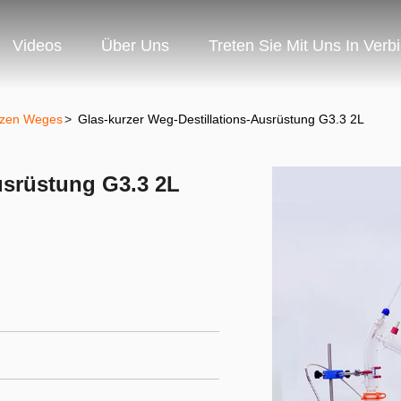
Videos
Über Uns
Treten Sie Mit Uns In Verb
urzen Weges
>
Glas-kurzer Weg-Destillations-Ausrüstung G3.3 2L
usrüstung G3.3 2L