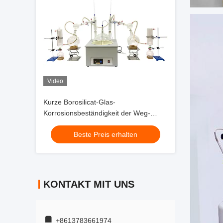
Video
Kurze Borosilicat-Glas-
Korrosionsbeständigkeit der Weg-
Destillations-Ausrüstungs-20L hohe
Beste Preis erhalten
KONTAKT MIT UNS
+8613783661974