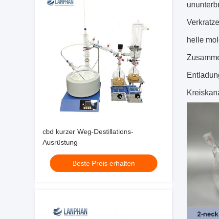
ununterbr
Verkratze
helle mo
Zusammen
Entladun
Kreiskana
cbd kurzer Weg-Destillations-
Ausrüstung
Beste Preis erhalten