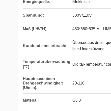
Energiequelle:
Elektrisch
Spannung:
380V/110V
Maß (L*W*H):
480*580*535 MILLI
Überseeaus dritter qu
Kundendienst erbracht:
line-Unterstützung
Temperaturüberwachung
Digital-Temperatur co
(℃):
Hauptmaschinen-
Drehgeschwindigkeit
20-110
(U/min):
Material:
G3.3