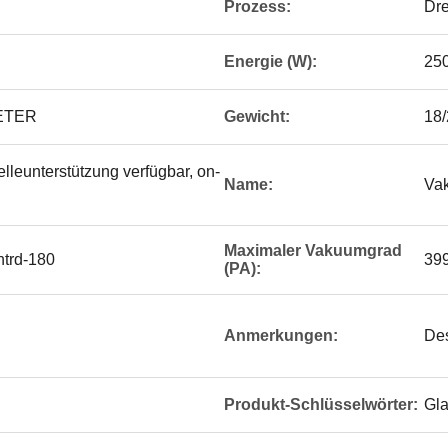
Prozess:
Dr
Energie (W):
25
METER
Gewicht:
18
elleunterstützung verfügbar, on-
Name:
Vak
Maximaler Vakuumgrad
ntrd-180
39
(PA):
Anmerkungen:
Des
Produkt-Schlüsselwörter:
Gla