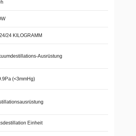
eh
0W
/24/24 KILOGRAMM
uumdestillations-Ausrüstung
9.9Pa (<3mmHg)
tillationsausrüstung
sdestillation Einheit