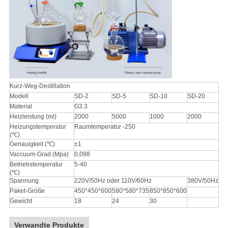
Kurz-Weg-Destillation
Modell
SD-2
SD-5
SD-10
SD-20
Material
G3.3
Heizleistung (ml)
2000
5000
1000
2000
Heizungstemperatur
Raumtemperatur -250
(℃)
Genauigkeit (℃)
±1
Vaccuum-Grad (Mpa)
0,098
Betriebstemperatur
5-40
(℃)
Spannung
220V/50Hz oder 110V/60Hz
380V/50Hz
Paket-Größe
450*450*600
580*580*735
850*850*600
Gewicht
18
24
30
Verwandte Produkte