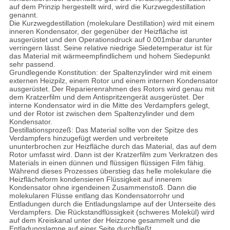
auf dem Prinzip hergestellt wird, wird die Kurzwegdestillation
genannt.
Die Kurzwegdestillation (molekulare Destillation) wird mit einem
inneren Kondensator, der gegenüber der Heizfläche ist
ausgerüstet und den Operationsdruck auf 0.001mbar darunter
verringern lässt. Seine relative niedrige Siedetemperatur ist für
das Material mit wärmeempfindlichem und hohem Siedepunkt
sehr passend.
Grundlegende Konstitution: der Spaltenzylinder wird mit einem
externen Heizpilz, einem Rotor und einem internen Kondensator
ausgerüstet. Der Reparierenrahmen des Rotors wird genau mit
dem Kratzerfilm und dem Antispritzengerät ausgerüstet. Der
interne Kondensator wird in die Mitte des Verdampfers gelegt,
und der Rotor ist zwischen dem Spaltenzylinder und dem
Kondensator.
Destillationsprozeß: Das Material sollte von der Spitze des
Verdampfers hinzugefügt werden und verbreitete
ununterbrochen zur Heizfläche durch das Material, das auf dem
Rotor umfasst wird. Dann ist der Kratzerfilm zum Verkratzen des
Materials in einen dünnen und flüssigen flüssigen Film fähig.
Während dieses Prozesses überstieg das helle molekulare die
Heizflächeform kondensieren Flüssigkeit auf innerem
Kondensator ohne irgendeinen Zusammenstoß. Dann die
molekularen Flüsse entlang das Kondensatorrohr und
Entladungen durch die Entladungslampe auf der Unterseite des
Verdampfers. Die Rückstandflüssigkeit (schweres Molekül) wird
auf dem Kreiskanal unter der Heizzone gesammelt und die
Entladungslampe auf einer Seite durchfließt.