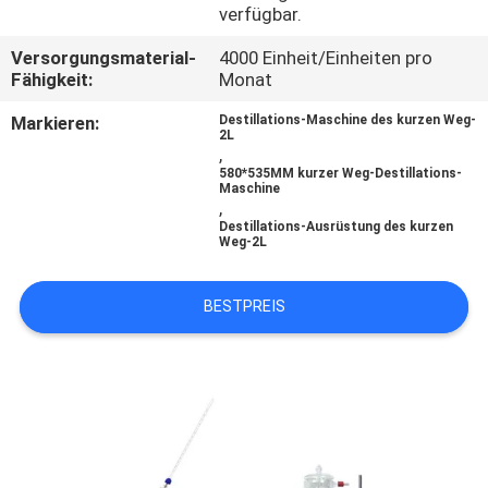
verfügbar.
QUALITÄTSKONTROLLE
Versorgungsmaterial-
4000 Einheit/Einheiten pro
Fähigkeit:
Monat
TRETEN
Markieren:
Destillations-Maschine des kurzen Weg-
2L
SIE
,
580*535MM kurzer Weg-Destillations-
MIT
Maschine
,
UNS
Destillations-Ausrüstung des kurzen
Weg-2L
IN
VERBINDUNG
BESTPREIS
FORDERN
SIE EIN
ZITAT