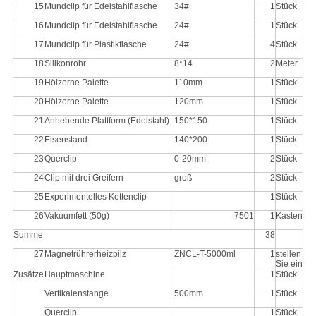
15
Mundclip für Edelstahlflasche
34#
1
Stück
16
Mundclip für Edelstahlflasche
24#
1
Stück
17
Mundclip für Plastikflasche
24#
4
Stück
18
Silikonrohr
8*14
2
Meter
19
Hölzerne Palette
110mm
1
Stück
20
Hölzerne Palette
120mm
1
Stück
21
Anhebende Plattform (Edelstahl)
150*150
1
Stück
22
Eisenstand
140*200
1
Stück
23
Querclip
0-20mm
2
Stück
24
Clip mit drei Greifern
groß
2
Stück
25
Experimentelles Kettenclip
1
Stück
26
Vakuumfett (50g)
7501
1
Kasten
Summe
38
27
Magnetrührerheizpilz
ZNCL-T-5000ml
1
stellen
Sie ein
Zusätze
Hauptmaschine
1
Stück
Vertikalenstange
500mm
1
Stück
Querclip
1
Stück