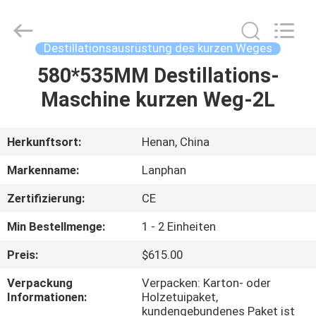
Henan
Lanphan
Industry
Co.,Ltd.
All
Destillationsausrüstung des kurzen Weges
Rights
Reserved.
580*535MM Destillations-
HAUS
Maschine kurzen Weg-2L
PRODUKTE
Herkunftsort:
Henan, China
VIDEOS
Markenname:
Lanphan
Zertifizierung:
CE
ÜBER
Min Bestellmenge:
1 - 2 Einheiten
UNS
Preis:
$615.00
FABRIK-
Verpackung
Verpacken: Karton- oder
Informationen:
Holzetuipaket,
AUSFLUG
kundengebundenes Paket ist