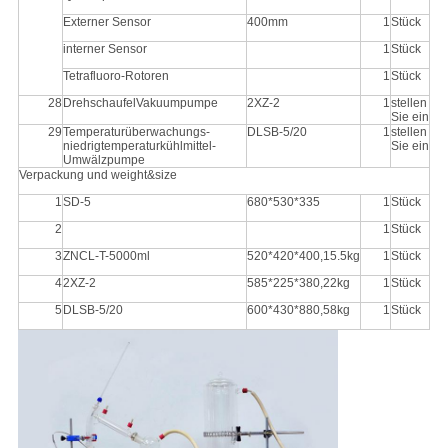
Externer Sensor
400mm
1
Stück
interner Sensor
1
Stück
Tetrafluoro-Rotoren
1
Stück
28
DrehschaufelVakuumpumpe
2XZ-2
1
stellen
Sie ein
29
Temperaturüberwachungs-
DLSB-5/20
1
stellen
niedrigtemperaturkühlmittel-
Sie ein
Umwälzpumpe
Verpackung und weight&size
1
SD-5
680*530*335
1
Stück
2
1
Stück
3
ZNCL-T-5000ml
520*420*400,15.5kg
1
Stück
4
2XZ-2
585*225*380,22kg
1
Stück
5
DLSB-5/20
600*430*880,58kg
1
Stück