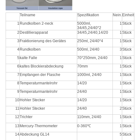
Teilname
Spezifikation
Nein.
Einheit
1
Rundkolben 2-neck
5000ml,
1
Stück
34/45,24/40*2
2
Destillierapparat
34/45,24/40,14/20
1
Stück
3
Fraktionierung des Gerätes
250ml, 24/40*4
1
Stück
4
Rundkolben
500ml, 24/40
3
Stück
5
kalte Falle
70*250mm, 24/40
1
Stück
6
kaltes Blockierabdeckung
70mm
1
Stück
7
Empfangen der Flasche
1000ml, 24/40
1
Stück
8
Temperaturmantelrohr
14/20
1
Stück
9
Temperaturmantelrohr
24/40
1
Stück
10
Hohler Stecker
14/20
1
Stück
11
Hohler Stecker
24/40
2
Stück
12
Trichter
110mm, 24/40
1
Stück
13
Mercury-Thermometer
0-360℃
1
Stück
14
Abdeckung GL14
5
Stück