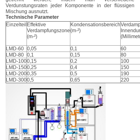
Verdunstungsraten jeder Komponente in der flüssigen
Mischung ausnutzt.
Technische Parameter
Einzelteil
Effektive
Kondensationsbereich
Verdamp
Verdampfungszone
(m-²)
Innendu
(m-²)
(Millimet
LMD-60
0,05
0,1
60
LMD-80
0,1
0,15
80
LMD-100
0,15
0,2
100
LMD-150
0,25
0,4
150
LMD-200
0,35
0,5
190
LMD-300
0,5
0,65
220