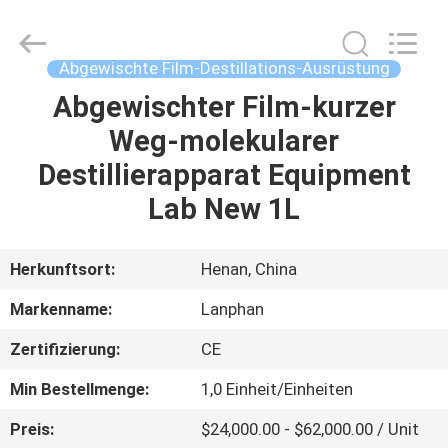
Henan
Lanphan
Industry
Co.,Ltd.
All
Abgewischte Film-Destillations-Ausrüstung
Rights
Reserved.
Abgewischter Film-kurzer
HAUS
Weg-molekularer
PRODUKTE
Destillierapparat Equipment
Lab New 1L
VIDEOS
Herkunftsort:
Henan, China
ÜBER
Markenname:
Lanphan
UNS
Zertifizierung:
CE
FABRIK-
Min Bestellmenge:
1,0 Einheit/Einheiten
AUSFLUG
Preis:
$24,000.00 - $62,000.00 / Unit