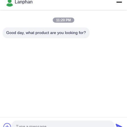
Lanphan
Abgewischte Maschinen-Nahrungsmittelgetränkefabrik des
Film-Destillations-Ausrüstungs-ätherischen Öls
11:20 PM
Abgewischter Film-Destillations-Ausrüstungs-Glas-
Elektroantrieb
Good day, what product are you looking for?
Beliebte Kategorien
Alle
Vakuumfrost-
Farbsortierermaschine
Trockner
Sprühtrockner-
Dampf-Sterilisator-
Maschine
Autoklav
Lösliche 
Tablettenpressmaschine
Wiederaufnahme-
Maschine
Laborglasreaktor
Laborfrost-Trockner