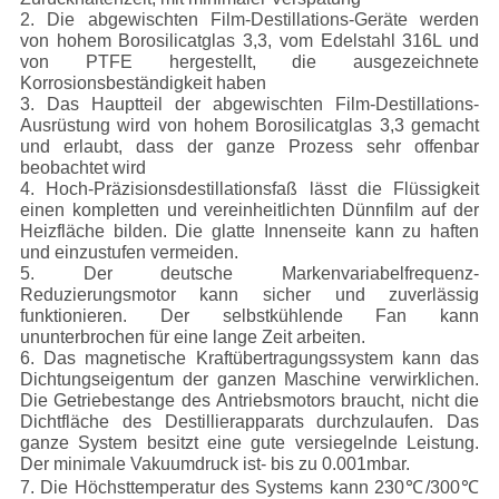
2. Die abgewischten Film-Destillations-Geräte werden
von hohem Borosilicatglas 3,3, vom Edelstahl 316L und
von PTFE hergestellt, die ausgezeichnete
Korrosionsbeständigkeit haben
3. Das Hauptteil der abgewischten Film-Destillations-
Ausrüstung wird von hohem Borosilicatglas 3,3 gemacht
und erlaubt, dass der ganze Prozess sehr offenbar
beobachtet wird
4. Hoch-Präzisionsdestillationsfaß lässt die Flüssigkeit
einen kompletten und vereinheitlichten Dünnfilm auf der
Heizfläche bilden. Die glatte Innenseite kann zu haften
und einzustufen vermeiden.
5. Der deutsche Markenvariabelfrequenz-
Reduzierungsmotor kann sicher und zuverlässig
funktionieren. Der selbstkühlende Fan kann
ununterbrochen für eine lange Zeit arbeiten.
6. Das magnetische Kraftübertragungssystem kann das
Dichtungseigentum der ganzen Maschine verwirklichen.
Die Getriebestange des Antriebsmotors braucht, nicht die
Dichtfläche des Destillierapparats durchzulaufen. Das
ganze System besitzt eine gute versiegelnde Leistung.
Der minimale Vakuumdruck ist- bis zu 0.001mbar.
7. Die Höchsttemperatur des Systems kann 230℃/300℃