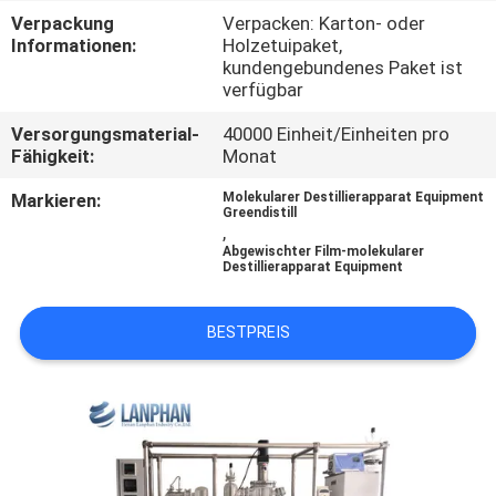
Verpackung
Verpacken: Karton- oder
QUALITÄTSKONTROLLE
Informationen:
Holzetuipaket,
kundengebundenes Paket ist
verfügbar
TRETEN
Versorgungsmaterial-
40000 Einheit/Einheiten pro
SIE
Fähigkeit:
Monat
MIT
Markieren:
Molekularer Destillierapparat Equipment
Greendistill
UNS
,
Abgewischter Film-molekularer
IN
Destillierapparat Equipment
VERBINDUNG
BESTPREIS
FORDERN
SIE EIN
ZITAT