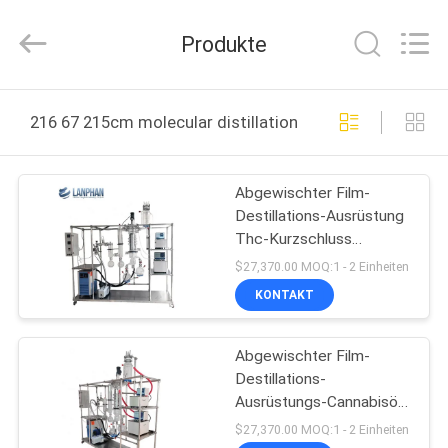
Henan
Lanphan
Industry
Produkte
Co.,Ltd.
All
Rights
Reserved.
HAUS
216 67 215cm molecular distillation equipment online 
PRODUKTE
Abgewischter Film-
Destillations-Ausrüstung
VIDEOS
Thc-Kurzschluss
molekulare 450 U/min
$27,370.00 MOQ:1 - 2 Einheiten
elektrisch
ÜBER
KONTAKT
UNS
Abgewischter Film-
Destillations-
FABRIK-
Ausrüstungs-Cannabisöl-
AUSFLUG
molekularer
$27,370.00 MOQ:1 - 2 Einheiten