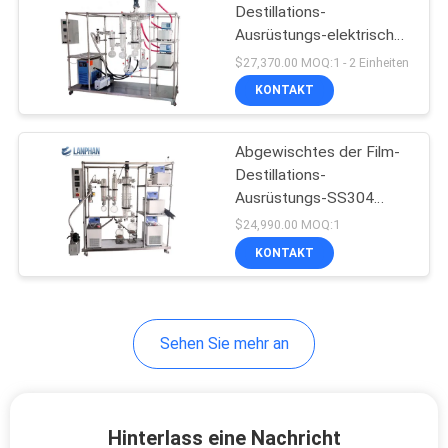
Destillations-
Ausrüstungs-elektrisches
Vakuumöl-molekulares
$27,370.00 MOQ:1 - 2 Einheiten
System
KONTAKT
Abgewischtes der Film-
Destillations-
Ausrüstungs-SS304
Hanf-Öl Äthanol-der
$24,990.00 MOQ:1
Destillations-CBD
KONTAKT
Sehen Sie mehr an
Hinterlass eine Nachricht