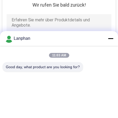
Wir rufen Sie bald zurück!
Lanphan
11:03 AM
Good day, what product are you looking for?
Beliebte Kategorien
Alle
Vakuumfrost-
Farbsortierermaschine
Trockner
Sprühtrockner-
Dampf-Sterilisator-
Maschine
Autoklav