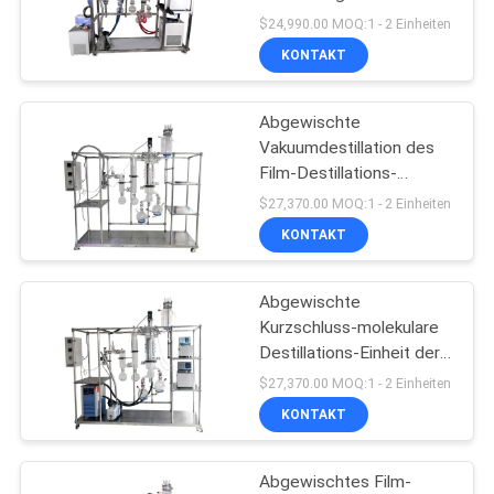
380V 250W
SITEMAP
$24,990.00 MOQ:1 - 2 Einheiten
KONTAKT
DATENSCHUTZRICHTLINIE
Abgewischte
Vakuumdestillation des
Film-Destillations-
Ausrüstungs-reine Isolat-
$27,370.00 MOQ:1 - 2 Einheiten
450RPM
KONTAKT
Abgewischte
Kurzschluss-molekulare
Destillations-Einheit der
Film-Destillations-
$27,370.00 MOQ:1 - 2 Einheiten
Ausrüstungs-CBD
KONTAKT
Abgewischtes Film-