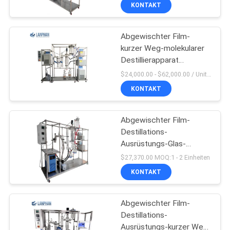
Destillierapparat
KONTAKT
QUALITÄTSKONTROLLE
Abgewischter Film-
kurzer Weg-molekularer
TRETEN
Destillierapparat
SIE
Equipment Lab New 1L
$24,000.00 - $62,000.00 / Unit MOQ:1,0 Einheit/Einheiten
MIT
KONTAKT
UNS
Abgewischter Film-
IN
Destillations-
VERBINDUNG
Ausrüstungs-Glas-
Elektroantrieb
$27,370.00 MOQ:1 - 2 Einheiten
FORDERN
KONTAKT
SIE EIN
Abgewischter Film-
ZITAT
Destillations-
Ausrüstungs-kurzer Weg