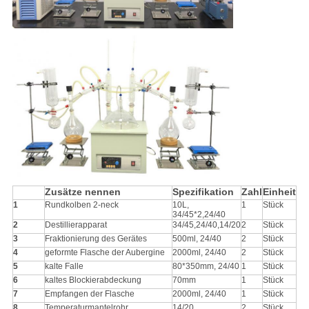
Zusätze nennen
Spezifikation
Zahl
Einheit
1
Rundkolben 2-neck
10L,
1
Stück
34/45*2,24/40
2
Destillierapparat
34/45,24/40,14/20
2
Stück
3
Fraktionierung des Gerätes
500ml, 24/40
2
Stück
4
geformte Flasche der Aubergine
2000ml, 24/40
2
Stück
5
kalte Falle
80*350mm, 24/40
1
Stück
6
kaltes Blockierabdeckung
70mm
1
Stück
7
Empfangen der Flasche
2000ml, 24/40
1
Stück
8
Temperaturmantelrohr
14/20
2
Stück