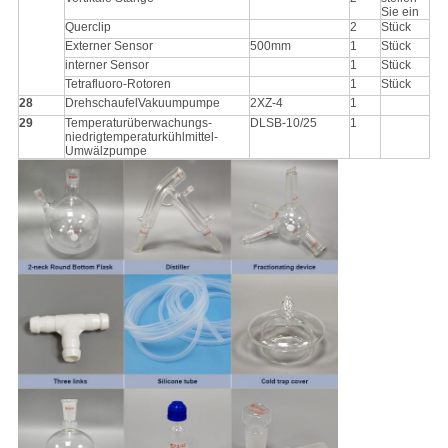
Sie ein
Querclip
2
Stück
Externer Sensor
500mm
1
Stück
interner Sensor
1
Stück
Tetrafluoro-Rotoren
1
Stück
28
DrehschaufelVakuumpumpe
2XZ-4
1
29
Temperaturüberwachungs-
DLSB-10/25
1
niedrigtemperaturkühlmittel-
Umwälzpumpe