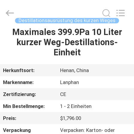
Henan
Lanphan
Industry
Co.,Ltd.
All
Destillationsausrüstung des kurzen Weges
Rights
Reserved.
Maximales 399.9Pa 10 Liter
HAUS
kurzer Weg-Destillations-
PRODUKTE
Einheit
VIDEOS
Herkunftsort:
Henan, China
Markenname:
Lanphan
ÜBER
Zertifizierung:
CE
UNS
Min Bestellmenge:
1 - 2 Einheiten
FABRIK-
Preis:
$1,796.00
AUSFLUG
Verpackung
Verpacken: Karton- oder