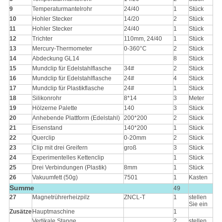
9
Temperaturmantelrohr
24/40
1
Stück
10
Hohler Stecker
14/20
2
Stück
11
Hohler Stecker
24/40
1
Stück
12
Trichter
110mm, 24/40
1
Stück
13
Mercury-Thermometer
0-360°C
2
Stück
14
Abdeckung GL14
8
Stück
15
Mundclip für Edelstahlflasche
34#
2
Stück
16
Mundclip für Edelstahlflasche
24#
4
Stück
17
Mundclip für Plastikflasche
24#
1
Stück
18
Silikonrohr
8*14
3
Meter
19
Hölzerne Palette
140
3
Stück
20
Anhebende Plattform (Edelstahl)
200*200
2
Stück
21
Eisenstand
140*200
1
Stück
22
Querclip
0-20mm
2
Stück
23
Clip mit drei Greifern
groß
3
Stück
24
Experimentelles Kettenclip
1
Stück
25
Drei Verbindungen (Plastik)
8mm
1
Stück
26
Vakuumfett (50g)
7501
1
Kasten
Summe
49
27
Magnetrührerheizpilz
ZNCL-T
1
stellen
Sie ein
Zusätze
Hauptmaschine
1
Vertikale Stange
2
stellen