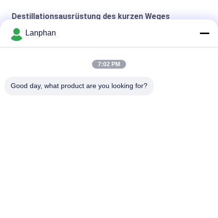
Destillationsausrüstung des kurzen Weges
Lanphan
Destillations-Ausrüstung des kurzen Weg-250W
20 Liter-kurzer Weg-Destillations-Ausrüstung
7:02 PM
cbd kurzer Weg-Destillations-Ausrüstung
Good day, what product are you looking for?
Beliebte Kategorien
Alle
Vakuumfrost-
Farbsortierermaschine
Trockner
Sprühtrockner-
Dampf-Sterilisator-
Maschine
Autoklav
Lösliche 
Tablettenpressmaschine
Wiederaufnahme-
Maschine