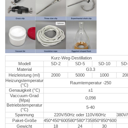
Kurz-Weg-Destillation
Modell
SD-2
SD-5
SD-10
SD
Material
G3.3
Heizleistung (ml)
2000
5000
1000
20
Heizungstemperatur
Raumtemperatur -250
(°C)
Genauigkeit (°C)
±1
Vaccuum-Grad
0,098
(Mpa)
Betriebstemperatur
5-40
(°C)
Spannung
220V/50Hz oder 110V/60Hz
380V
Paket-Größe
450*450*600
580*580*735
850*850*600
Gewicht
18
24
30