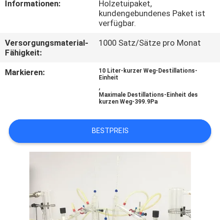
Informationen:
Holzetuipaket,
kundengebundenes Paket ist
QUALITÄTSKONTROLLE
verfügbar.
Versorgungsmaterial-
1000 Satz/Sätze pro Monat
TRETEN
Fähigkeit:
SIE
Markieren:
10 Liter-kurzer Weg-Destillations-
Einheit
MIT
,
Maximale Destillations-Einheit des
UNS
kurzen Weg-399.9Pa
IN
BESTPREIS
VERBINDUNG
FORDERN
SIE EIN
ZITAT