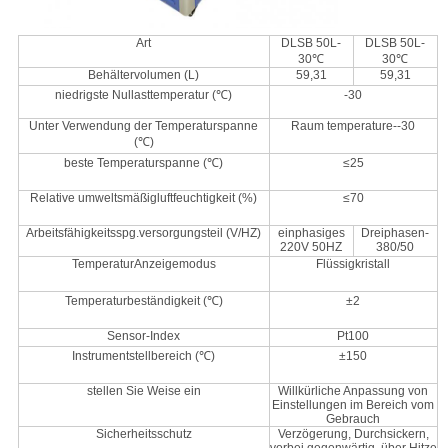
Art
DLSB 50L-
DLSB 50L-
30℃
30℃
Behältervolumen (L)
59,31
59,31
niedrigste Nullasttemperatur (℃)
-30
Unter Verwendung der Temperaturspanne
Raum temperature--30
(℃)
beste Temperaturspanne (℃)
≤25
Relative umweltsmäßigluftfeuchtigkeit (%)
≤70
Arbeitsfähigkeitsspg.versorgungsteil (V/HZ)
einphasiges
Dreiphasen-
220V 50HZ
380/50
TemperaturAnzeigemodus
Flüssigkristall
Temperaturbeständigkeit (℃)
±2
Sensor-Index
Pt100
Instrumentstellbereich (℃)
±150
stellen Sie Weise ein
Willkürliche Anpassung von
Einstellungen im Bereich vom
Gebrauch
Sicherheitsschutz
Verzögerung, Durchsickern,
vorbei gegenwärtig, über Hitze