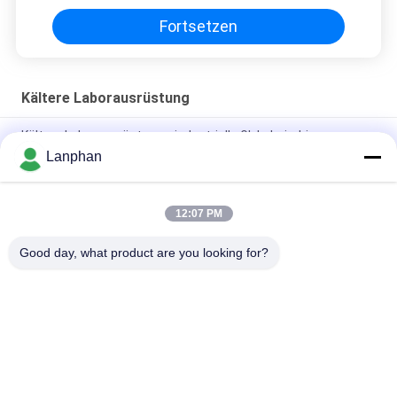
Fortsetzen
Kältere Laborausrüstung
Kältere Laborausrüstungs-industrielle Glykol-niedrige
Temperatur-verteilende Kühlmittel-Pumpe 200L
Lanphan
Kältere Laborausrüstungs-Luft Cooled verteilender Kühler
kälteerzeugendes 200L
12:07 PM
Laborkälteaggregat des Zirkulations-Kühlmittel-100L 12630w
Good day, what product are you looking for?
Beliebte Kategorien
Alle
Vakuumfrost-
Farbsortierermaschine
Trockner
Sprühtrockner-
Dampf-Sterilisator-