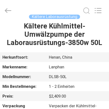
Henan
Lanphan
Industry
Co.,Ltd.
All
Kältere Laborausrüstung
Rights
Reserved.
Kältere Kühlmittel-
HAUS
Umwälzpumpe der
PRODUKTE
Laborausrüstungs-3850w 50L
VIDEOS
Herkunftsort:
Henan, China
Markenname:
Lanphan
ÜBER
Modellnummer:
DLSB-50L
UNS
Min Bestellmenge:
1 - 2 Einheiten
FABRIK-
Preis:
$2,409.00
AUSFLUG
Verpackung
Verpacken der Kühlmittel-