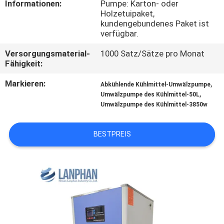
Informationen:
Pumpe: Karton- oder
Holzetuipaket,
QUALITÄTSKONTROLLE
kundengebundenes Paket ist
verfügbar.
TRETEN
Versorgungsmaterial-
1000 Satz/Sätze pro Monat
Fähigkeit:
SIE
Markieren:
,
MIT
Abkühlende Kühlmittel-Umwälzpumpe
,
Umwälzpumpe des Kühlmittel-50L
UNS
Umwälzpumpe des Kühlmittel-3850w
IN
BESTPREIS
VERBINDUNG
FORDERN
SIE EIN
ZITAT