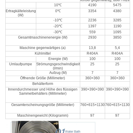
10℃
4190
5475
Ertragkälteleistung
0℃
3354
4380
(W)
-10℃
2236
3285
-20℃
1397
1190
-30℃
559
1095
Gesamtmaschinenenergie (W)
2930
3850
Maschine gegenwärtiges (a)
13,8
5,4
Kühlmittel
R404A
R404A
Energie (W)
100
100
Umlaufpumpe
Strömungsgeschwindigkeit
25
25
(l/min)
Aufzug (M)
7
7
Öffnende Größe (Millimeter)
360×360
360×360
Behälterform
Innendurchmesser und Höhe des flüssigen
390×390×390
390×390×390
Sammelbehälters (Millimeter)
Gesamterscheinungsgröße (Millimeter)
760×615×1130
760×615×1130
Maschinengewicht (Kilogramm)
97
97