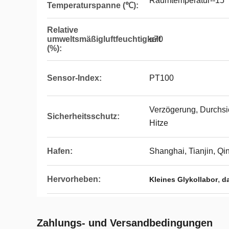
Raumtemperatur--15
Temperaturspanne (℃):
Relative
umweltsmäßigluftfeuchtigkeit
≤70
(%):
Sensor-Index:
PT100
Verzögerung, Durchsi
Sicherheitsschutz:
Hitze
Hafen:
Shanghai, Tianjin, Q
Hervorheben:
,
Kleines Glykollabor
da
Zahlungs- und Versandbedingungen