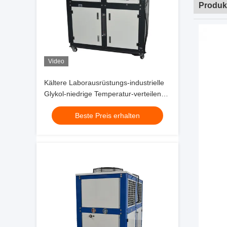
Produk
Video
Kältere Laborausrüstungs-industrielle
Glykol-niedrige Temperatur-verteilende
Kühlmittel-Pumpe 200L
Beste Preis erhalten