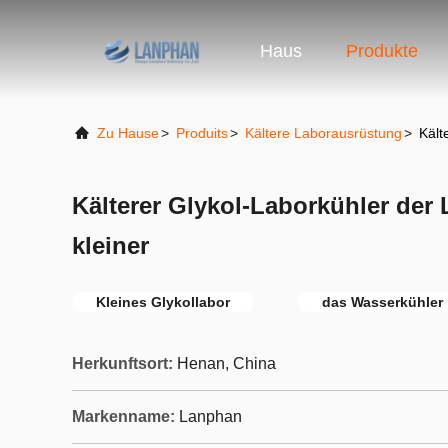
Haus
Produkte
Zu Hause
>
Produits
>
Kältere Laborausrüstung
>
Kält
Kälterer Glykol-Laborkühler der
kleiner
Kleines Glykollabor
das Wasserkühler r
Herkunftsort:
Henan, China
Markenname:
Lanphan