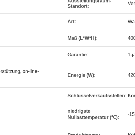
Ausstellungsraum-
Ver
Standort:
Art:
Wa
Maß (L*W*H):
40
Garantie:
1-j
stützung, on-line-
Energie (W):
42
Schlüsselverkaufsstellen:
Kon
niedrigste
-15
Nullasttemperatur (℃):