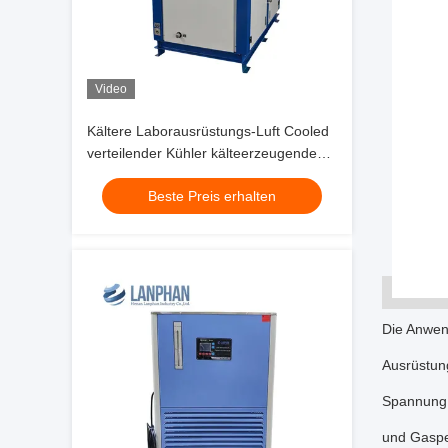
Video
Kältere Laborausrüstungs-Luft Cooled
verteilender Kühler kälteerzeugendes
200L
Beste Preis erhalten
Die Anwen
Ausrüstung
Spannung,
und Gasped