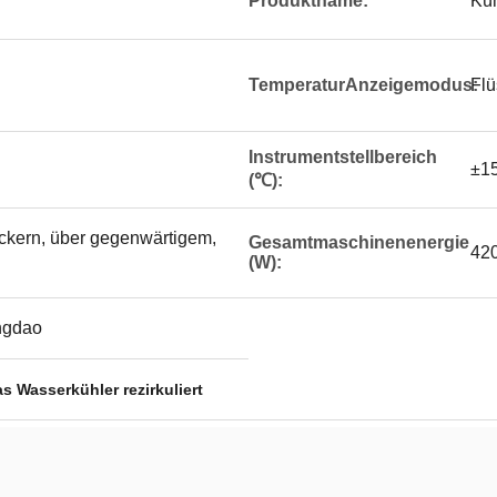
Produktname:
Küh
TemperaturAnzeigemodus:
Flü
Instrumentstellbereich
±1
(℃):
ckern, über gegenwärtigem,
Gesamtmaschinenenergie
42
(W):
ingdao
s Wasserkühler rezirkuliert