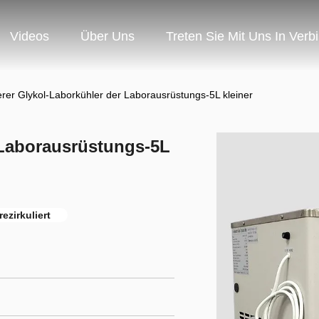
Videos
Über Uns
Treten Sie Mit Uns In Verb
erer Glykol-Laborkühler der Laborausrüstungs-5L kleiner
 Laborausrüstungs-5L
ezirkuliert