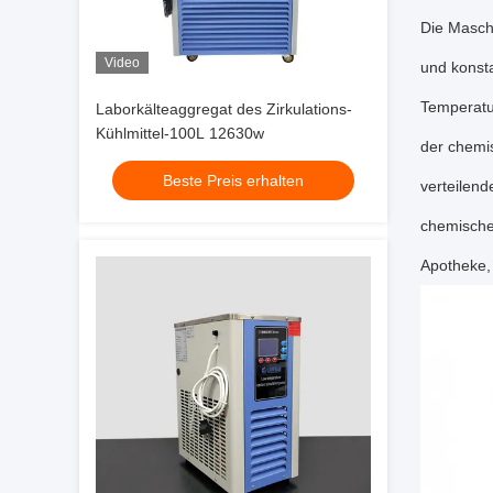
Die Maschi
Video
und konst
Temperatu
Laborkälteaggregat des Zirkulations-
Kühlmittel-100L 12630w
der chemi
Beste Preis erhalten
verteilend
chemischen
Apotheke, 