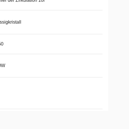
ler der Zirkulation 10l
ssigkristall
50
0W