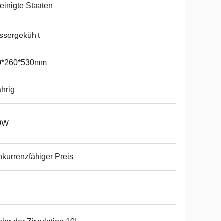
einigte Staaten
ssergekühlt
0*260*530mm
ährig
0W
kurrenzfähiger Preis