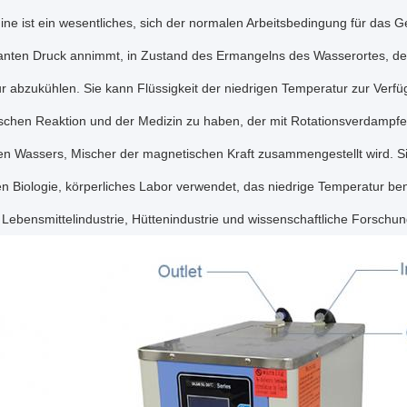
ne ist ein wesentliches, sich der normalen Arbeitsbedingung für das 
anten Druck annimmt, in Zustand des Ermangelns des Wasserortes, de
r abzukühlen. Sie kann Flüssigkeit der niedrigen Temperatur zur Verf
schen Reaktion und der Medizin zu haben, der mit Rotationsverdamp
en Wassers, Mischer der magnetischen Kraft zusammengestellt wird. Si
 Biologie, körperliches Labor verwendet, das niedrige Temperatur benö
Lebensmittelindustrie, Hüttenindustrie und wissenschaftliche Forschun