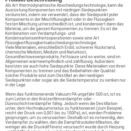
Als Art thermodynamische Abscheidungstechnologie, kann die
Ausrüstung Komponenten mit niedrigen Siedepunkten
verdunsten, indem sie verwendet, dass der Siedepunkt jeder
Komponente in der Mischflüssigkeit oder in der Flüssigkeit-
festen Mischung unterschiedlich ist, und kondensiert dann das
Material, um die ganzen Komponenten zu trennen. Es ist die
Kombination von Verdampfungs- und
Kondensationseinheitsoperationen sowie eine Art
Flüssigkeitflüssigkeitsabscheidungstechnologie.
Viele Materialien, einschließlich Erdöl, schwerer Rückstand,
chemische Medizin, Medizin und Naturkost,
Gesundheitswesenprodukte, Fettsäure und so weiter, sind im
Allgemeinen wärmeempfindlich und zähflüssig. Außerdem
besitzen sie auch hohe Siedepunkte. Diese Materialien von ihren
Komponenten zu trennen und das Beibehalten der Qualität
solcher Produkte sind zum Destillat an den niedrigen
Siedepunkten oder sogar als die Siedetemperatur zu senken nur
in der Lage.
Wenn das funktionierende Vakuum PA ungefähr 500 ist, ist es
zum Leiten in den Kratzerfilmverdampfer oder -
Dünnschichtverdampfer fähig. Jedoch wenn die Destillation
unter, dem Hochvakuumstatus zu funktionieren (zum Beispiel,
reicht der Druck von 0,001 bis zu 100Pa), ist, werden Probleme
gesprungen, um zu verursachen. Deshalb ist es notwendig, den
Verdampfer zu wählen, den die Dampfdruckidentifikation, die
weniger als die Druckdifferenz verursacht wurde durch Heizung