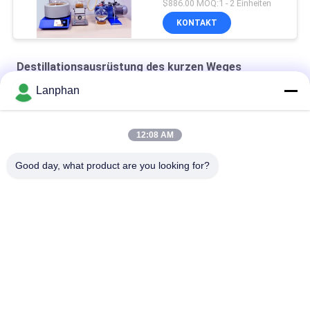
$886.00 MOQ:1 - 2 Einheiten
KONTAKT
Destillationsausrüstung des kurzen Weges
Lanphan
Destillations-Ausrüstung des kurzen Weg-250W
20 Liter-kurzer Weg-Destillations-Ausrüstung
12:08 AM
cbd kurzer Weg-Destillations-Ausrüstung
Good day, what product are you looking for?
Beliebte Kategorien
Alle
Vakuumfrost-
Farbsortierermaschine
Trockner
Sprühtrockner-
Dampf-Sterilisator-
Maschine
Autoklav