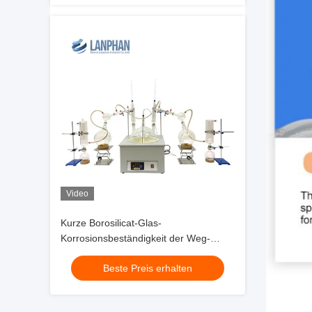
Video
Kurze Borosilicat-Glas-
Korrosionsbeständigkeit der Weg-
Destillations-Ausrüstungs-20L hohe
Beste Preis erhalten