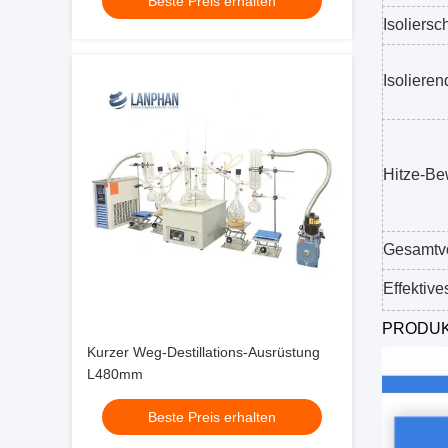
Beste Preis erhalten
Isoliersc
Isolieren
Hitze-Be
Gesamtv
Effektiv
PRODUK
Kurzer Weg-Destillations-Ausrüstung
L480mm
Beste Preis erhalten