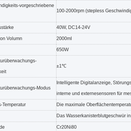
digkeits-vorgeschriebene
100-2000rpm (stepless Geschwindig
sstärke
40W, DC14-24V
von Volumn
2000ml
650W
turüberwachungs-
±1℃
eit
Intelligente Digitalanzeige, Störun
turüberwachungs-Modus
interne und externesensoren für m
-Temperatur
Die maximale Oberflächentemperatu
Das Wasserkanisterblutgeschwür in
de
Cr20Ni80