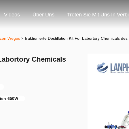
Videos
Über Uns
Treten Sie Mit Uns In Verb
urzen Weges
>
fraktionierte Destillation Kit For Labortory Chemicals d
r Labortory Chemicals
lien-650W