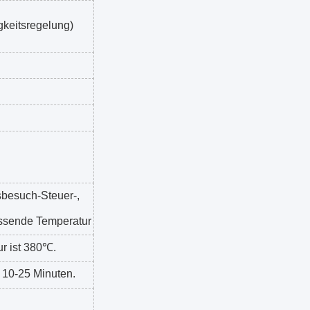
keitsregelung)
gsbesuch-Steuer-,
essende Temperatur
r ist 380℃.
 10-25 Minuten.