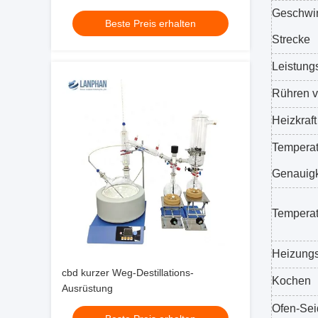
Geschwin
Beste Preis erhalten
Strecke
Leistung
Rühren 
Heizkraft
Tempera
Genauigk
Tempera
Heizungs
cbd kurzer Weg-Destillations-
Kochen
Ausrüstung
Ofen-Sei