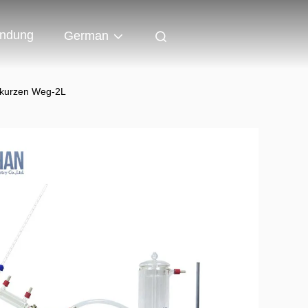
indung
German
es kurzen Weg-2L