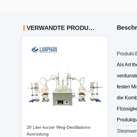
Beschr
VERWANDTE PRODUKTE
Produkt-
Als Art 
verdunste
festen Mi
die Komb
Flüssigke
Produktp
20 Liter-kurzer Weg-Destillations-
Stromve
Ausrüstung