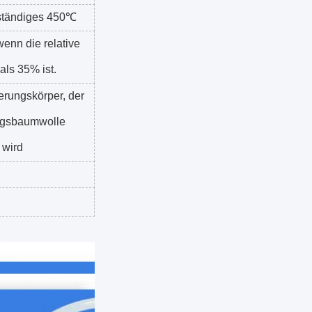
beständiges 450℃
wenn die relative
als 35% ist.
erungskörper, der
ngsbaumwolle
 wird