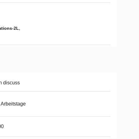
,
ations-2L
 discuss
 Arbeitstage
00