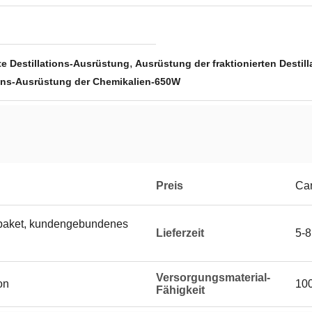
,
te Destillations-Ausrüstung
Ausrüstung der fraktionierten Destill
tions-Ausrüstung der Chemikalien-650W
Preis
Can
ipaket, kundengebundenes
Lieferzeit
5-8
Versorgungsmaterial-
on
10
Fähigkeit