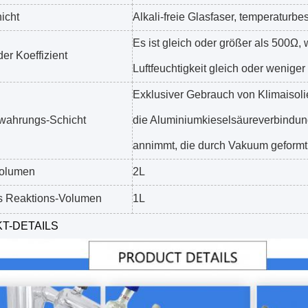
hicht
Alkali-freie Glasfaser, temperatur
Es ist gleich oder größer als 500Ω, 
der Koeffizient
Luftfeuchtigkeit gleich oder weniger 
Exklusiver Gebrauch von Klimaisoli
wahrungs-Schicht
die Aluminiumkieselsäureverbindu
annimmt, die durch Vakuum geformt
olumen
2L
es Reaktions-Volumen
1L
T-DETAILS