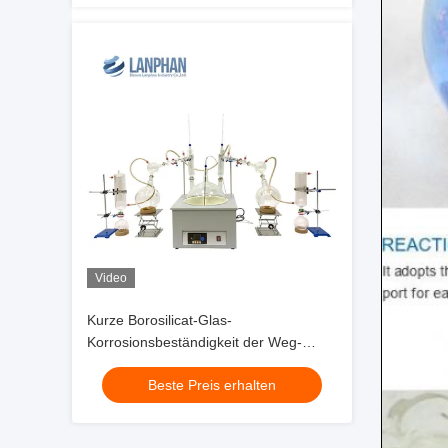
Video
Kurze Borosilicat-Glas-
Korrosionsbeständigkeit der Weg-
Destillations-Ausrüstungs-20L hohe
Beste Preis erhalten