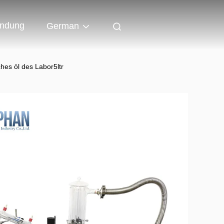
indung
German
es öl des Labor5ltr