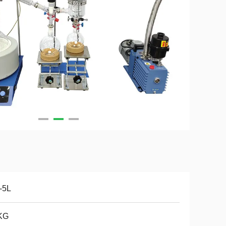
-5L
KG