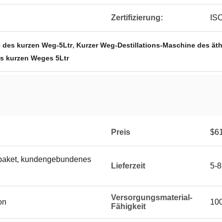
Zertifizierung:
IS
,
e des kurzen Weg-5Ltr
Kurzer Weg-Destillations-Maschine des ät
es kurzen Weges 5Ltr
Preis
$6
ipaket, kundengebundenes
Lieferzeit
5-8
Versorgungsmaterial-
on
100
Fähigkeit