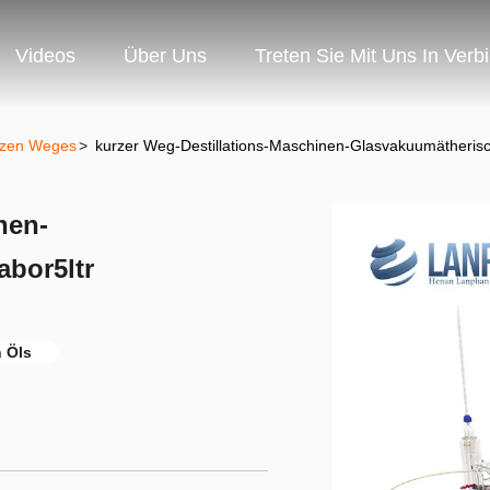
Videos
Über Uns
Treten Sie Mit Uns In Verb
urzen Weges
>
kurzer Weg-Destillations-Maschinen-Glasvakuumätherisch
nen-
abor5ltr
n Öls