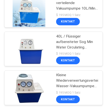
verteilende
Vakuumpumpe 10L/Min
40
Lab Desktop
$ 195 MOQ:1 Satz
KONTAKT
Laborglasreaktor
40L / Flüssiger
aufbereiteter Sog Min
Water Circulating
Vacuum Pumps für
$ 195 MOQ:1 Satz
Rotationsverdampfer
KONTAKT
26
Kleine
Laborfrost-Trockner
Wiederverwertungsverteilend
Wasser-Vakuumpumpe-
Laborantikorrosion für
$ 195 MOQ:1 Satz
Destillation
KONTAKT