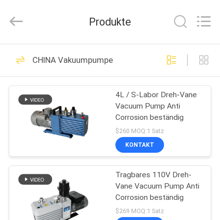
Henan
Lanphan
Industry
Produkte
Co.,Ltd.
All
Rights
Reserved.
HAUS
194
CHINA Vakuumpumpe
Vakuumfrost-
PRODUKTE
Trockner
4L / S-Labor Dreh-Vane
Vacuum Pump Anti
VIDEOS
Corrosion beständig
$260 MOQ:1 Satz
ÜBER
KONTAKT
24
UNS
Tragbares 110V Dreh-
Farbsortierermaschine
Vane Vacuum Pump Anti
FABRIK-
Corrosion beständig
AUSFLUG
$269 MOQ:1 Satz