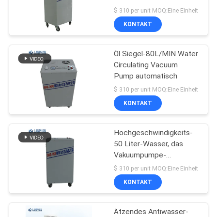
High Pressure des
SITEMAP
$ 310 per unit MOQ:Eine Einheit
Wasser-50L
KONTAKT
34
DATENSCHUTZRICHTLINIE
Öl Siegel-80L/MIN Water
Tablettenpressmaschin
Circulating Vacuum
Pump automatisch
$ 310 per unit MOQ:Eine Einheit
KONTAKT
Hochgeschwindigkeits-
10
50 Liter-Wasser, das
Lösliche
Vakuumpumpe-
Zirkulations-zweistufiges
$ 310 per unit MOQ:Eine Einheit
Wiederaufnahme-
Dreh verteilt
KONTAKT
Maschine
Ätzendes Antiwasser-