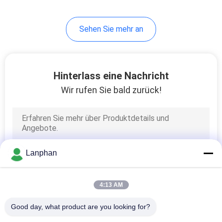
47
Sehen Sie mehr an
Destillationsausrüstung
des kurzen Weges
Hinterlass eine Nachricht
Wir rufen Sie bald zurück!
22
Abgewischte Film-
Lanphan
Destillations-
Ausrüstung
4:13 AM
Good day, what product are you looking for?