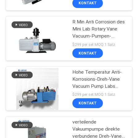
KONTAKT
QUALITÄTSKONTROLLE
R Min Anti Corrosion des
80
Mini Lab Rotary Vane
TRETEN
Vacuum-Pumpen-
Sprühtrockner-
SIE
System-1700
$299 per set MOQ:1 Satz
Maschine
MIT
KONTAKT
UNS
Hohe Temperatur Anti-
IN
Korrosions-Dreh-Vane
VERBINDUNG
Vacuum Pump Labs
76
220V
$299 per set MOQ:1 Satz
Dampf-Sterilisator-
FORDERN
KONTAKT
SIE EIN
Autoklav
verteilende
ZITAT
Vakuumpumpe direkte
verbundene Dreh-Vane