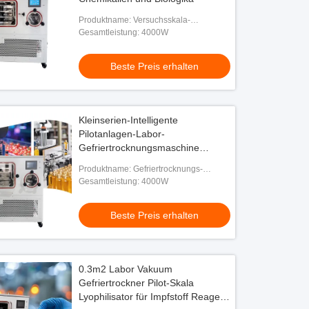
Produktname: Versuchsskala-
Frosttrockner
Gesamtleistung: 4000W
Beste Preis erhalten
Kleinserien-Intelligente
Pilotanlagen-Labor-
Gefriertrocknungsmaschine
Gefriertrockner Laborausrüstung
Produktname: Gefriertrocknungs-
Ausrüstung
Gesamtleistung: 4000W
Beste Preis erhalten
0.3m2 Labor Vakuum
Gefriertrockner Pilot-Skala
Lyophilisator für Impfstoff Reagenz