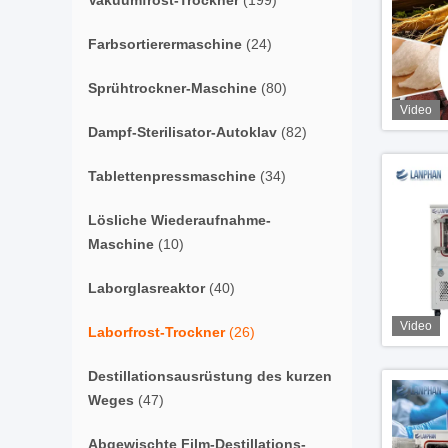
Vakuumfrost-Trockner
(199)
Farbsortierermaschine
(24)
Sprühtrockner-Maschine
(80)
Video
Dampf-Sterilisator-Autoklav
(82)
Tablettenpressmaschine
(34)
Lösliche Wiederaufnahme-
Maschine
(10)
Laborglasreaktor
(40)
Video
Laborfrost-Trockner
(26)
Destillationsausrüstung des kurzen
Weges
(47)
Abgewischte Film-Destillations-