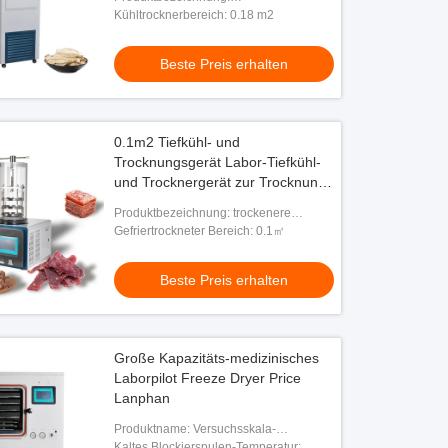
Gefriertrocknungsmaschine im Labor
Kühltrocknerbereich: 0.18 m2
Beste Preis erhalten
0.1m2 Tiefkühl- und
Trocknungsgerät Labor-Tiefkühl-
und Trocknergerät zur Trocknung
biologisch aktiver Stoffe
Produktbezeichnung: trockenere
Maschine des Frostes
Gefriertrockneter Bereich: 0.1㎡
Beste Preis erhalten
Große Kapazitäts-medizinisches
Laborpilot Freeze Dryer Price
Lanphan
Produktname: Versuchsskala-
Frosttrockner
Kaltes Blockierspulen-Temperatur: