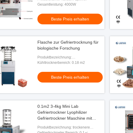
Gesamtleistung: 4000W
Beste Preis erhalten
Flasche zur Gefriertrocknung für
biologische Forschung
Produktbezeichnung:
Gefriertrocknungsmaschine im Labor
Kühltrocknerbereich: 0.18 m2
Beste Preis erhalten
borvakuumfrost-Trockner
0.1m2 3-4kg Mini Lab
 0.1㎡
Gefriertrockner Lyophilizer
Gefriertrockner Maschine mit
Preis erhalten
Vakuumpumpe
Produktbezeichnung: trockenere
Maschine des Frostes
Gefriertrockneter Bereich: 0.1㎡