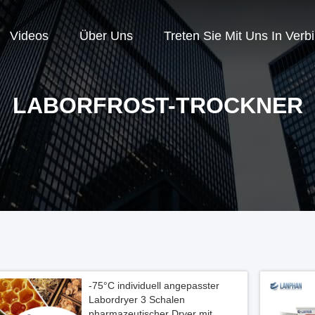
Videos
Über Uns
Treten Sie Mit Uns In Verb
LABORFROST-TROCKNER
-75°C individuell angepasster
Labordryer 3 Schalen
pharmazeutischer Dryer mit