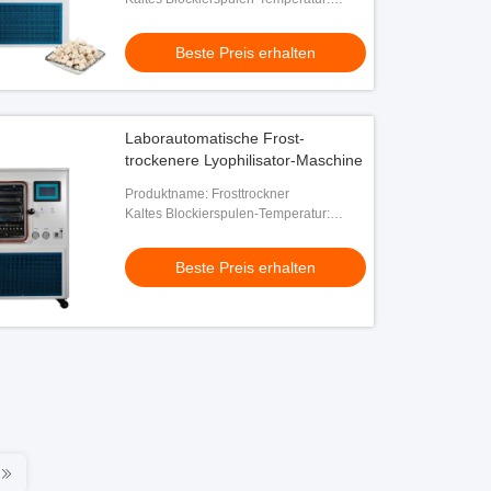
<-75℃ (ohne Last)
Beste Preis erhalten
Laborautomatische Frost-
trockenere Lyophilisator-Maschine
Produktname: Frosttrockner
Kaltes Blockierspulen-Temperatur:
<-75℃ (ohne Last)
Beste Preis erhalten