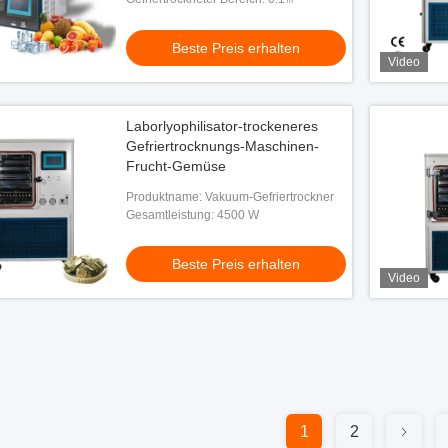
Beste Preis erhalten
Video
Laborlyophilisator-trockeneres
Gefriertrocknungs-Maschinen-
Frucht-Gemüse
Produktname: Vakuum-Gefriertrockner
Gesamtleistung: 4500 W
Beste Preis erhalten
Video
1
2