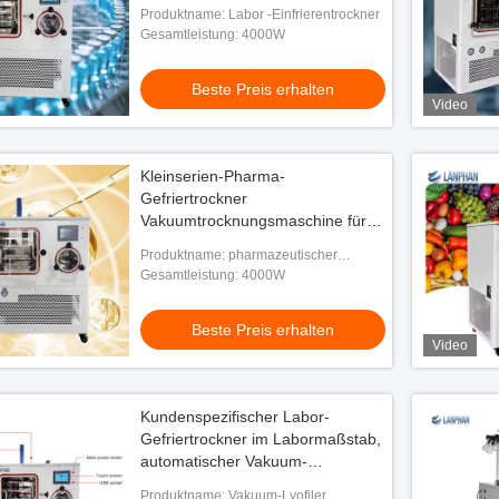
Lebensmittel und
Produktname: Labor -Einfrierentrockner
Produktformulierung
Gesamtleistung: 4000W
Beste Preis erhalten
Video
Kleinserien-Pharma-
Gefriertrockner
Vakuumtrocknungsmaschine für
wissenschaftliche Labore
Produktname: pharmazeutischer
Gefriertrockner
Gesamtleistung: 4000W
Beste Preis erhalten
Video
Kundenspezifischer Labor-
Gefriertrockner im Labormaßstab,
automatischer Vakuum-
Gefriertrockner
Produktname: Vakuum-Lyofiler