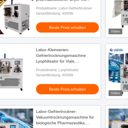
Vakuumpumpe
Produktname: Labor-Gefriertrockner
Gesamtleistung: 4000W
Beste Preis erhalten
Video
Labor-Kleinserien-
Gefriertrocknungsmaschine
Lyophilisator für Vials,
Präparationskunst, Fleisch, Obst,
Produktname: Lyophilisator
Gemüse
Gesamtleistung: 4000W
Beste Preis erhalten
Video
Labor-Gefriertrockner-
Vakuumtrocknungsmaschine für
biologische Pharmazeutika,