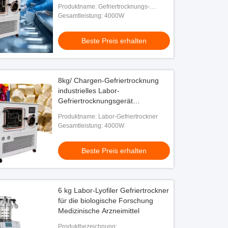
Fläschchen
Produktname: Gefriertrocknungs-
Ausrüstung
Gesamtleistung: 4000W
Beste Preis erhalten
8kg/ Chargen-Gefriertrocknung
industrielles Labor-
Gefriertrocknungsgerät
Pharmazeutika, mikrobielle
Produktname: Labor-Gefriertrockner
Produkte
Gesamtleistung: 4000W
Beste Preis erhalten
6 kg Labor-Lyofiler Gefriertrockner
für die biologische Forschung
Medizinische Arzneimittel
Produktbezeichnung: