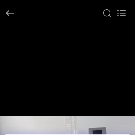
Henan
Lanphan
Industry
Co.,Ltd.
All
Rights
Reserved.
HAUS
PRODUKTE
VIDEOS
ÜBER
UNS
FABRIK-
AUSFLUG