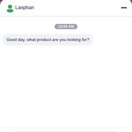
Lanphan
QUALITÄTSKONTROLLE
12:06 AM
TRETEN
Good day, what product are you looking for?
SIE
MIT
UNS
IN
VERBINDUNG
FORDERN
SIE EIN
ZITAT
Glas-kurzer Weg-Destillations-Ausrüstung G3.3 2L
Destillationsausrüstung des kurzen Weges
2022-03-02