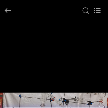
Henan
Lanphan
Industry
Co.,Ltd.
All
Rights
Reserved.
HAUS
PRODUKTE
VIDEOS
ÜBER
UNS
FABRIK-
AUSFLUG