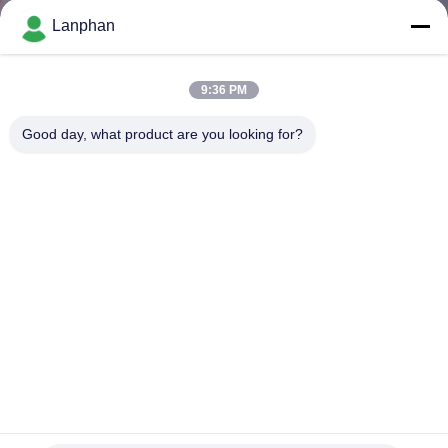
Lanphan
QUALITÄTSKONTROLLE
9:36 PM
TRETEN
Good day, what product are you looking for?
SIE
MIT
UNS
IN
VERBINDUNG
FORDERN
SIE EIN
ZITAT
Maximales 399.9Pa 10 Liter kurzer Weg-Destillations-Einheit
Destillationsausrüstung des kurzen Weges
2022-03-02