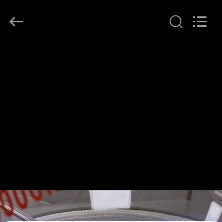
Henan
Lanphan
Industry
Co.,Ltd.
All
Rights
Reserved.
HAUS
PRODUKTE
VIDEOS
ÜBER
UNS
FABRIK-
AUSFLUG