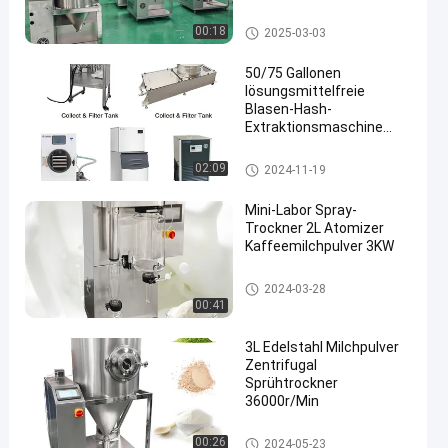
Trocknungspulver
Ausrüstung
Sprühtrockner-Maschine
00:18
2025-03-03
50/75 Gallonen
lösungsmittelfreie
Blasen-Hash-
Extraktionsmaschine
Niedertemperatur-
Extraktionsgeräte
Sprühtrockner-Maschine
02:09
2024-11-19
Mini-Labor Spray-
Trockner 2L Atomizer
Kaffeemilchpulver 3KW
Sprühtrockner-Maschine
2024-03-28
00:41
3L Edelstahl Milchpulver
Zentrifugal
Sprühtrockner
36000r/Min
Sprühtrockner-Maschine
00:26
2024-05-23