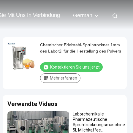
Sie Mit Uns In Verbindung
German
Chemischer Edelstahl-Sprühtrockner 1mm
des Labor2l für die Herstellung des Pulvers
Kontaktieren Sie uns jetzt
Mehr erfahren
Verwandte Videos
Laborchemikalie
Pharmazeutische
Sprühtrocknungsmaschine
5L Milchkaffee