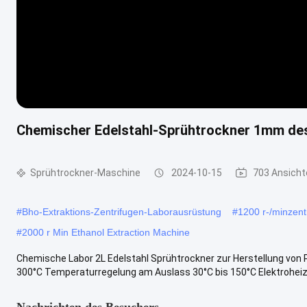
Chemischer Edelstahl-Sprühtrockner 1mm des 
Sprühtrockner-Maschine
2024-10-15
703 Ansicht
#
Bho-Extraktions-Zentrifugen-Laborausrüstung
#
1200 r-/minzen
#
2000 r Min Ethanol Extraction Machine
Chemische Labor 2L Edelstahl Sprühtrockner zur Herstellung von 
300°C Temperaturregelung am Auslass 30°C bis 150°C Elektroheizkr
Nachrichten des Besuchers