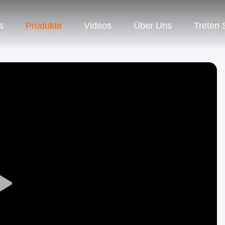
s
Produkte
Videos
Über Uns
Treten 
Play
Video