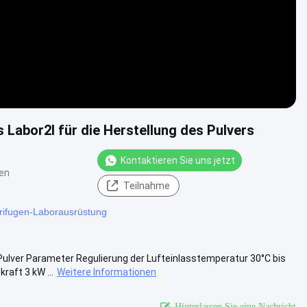
Labor2l für die Herstellung des Pulvers
Kontaktieren Sie uns jetzt
en
Teilnahme
trifugen-Laborausrüstung
Pulver Parameter Regulierung der Lufteinlasstemperatur 30°C bis
aft 3 kW ...
Weitere Informationen
Hinterlassen Sie eine Nachricht