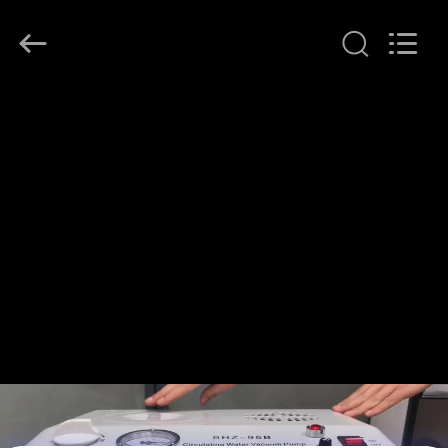
Henan
Lanphan
Industry
Co.,Ltd.
All
Rights
Reserved.
HAUS
PRODUKTE
VIDEOS
ÜBER
UNS
FABRIK-
AUSFLUG