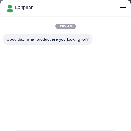
Lanphan
QUALITÄTSKONTROLLE
3:05 AM
TRETEN
Good day, what product are you looking for?
SIE
MIT
UNS
IN
VERBINDUNG
FORDERN
SIE EIN
ZITAT
verteilende Vakuumpumpe direkte verbundene Dreh-Vane
High Pressure des Wasser-50L