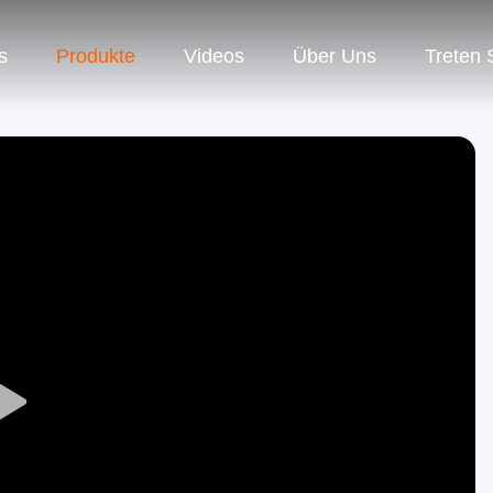
s
Produkte
Videos
Über Uns
Treten 
Play
Video