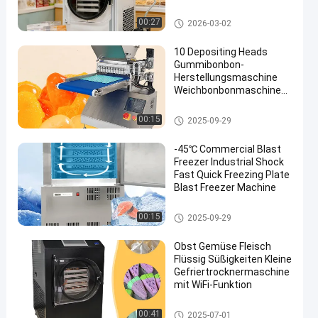
für 6 kg
Vakuumfrost-Trockner
00:27
2026-03-02
10 Depositing Heads
Gummibonbon-
Herstellungsmaschine
Weichbonbonmaschine
en
Gummibonbonmaschine
Vakuumfrost-Trockner
00:15
2025-09-29
-45℃ Commercial Blast
Freezer Industrial Shock
Fast Quick Freezing Plate
Blast Freezer Machine
Vakuumfrost-Trockner
00:15
2025-09-29
Obst Gemüse Fleisch
Flüssig Süßigkeiten Kleine
Gefriertrocknermaschine
mit WiFi-Funktion
Vakuumfrost-Trockner
00:41
2025-07-01