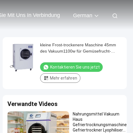
Sie Mit Uns In Verbindung
German
kleine Frost-trockenere Maschine 45mm
des Vakuum1100w für Gemüsefrucht-
Trockner-Kammer
Kontaktieren Sie uns jetzt
Mehr erfahren
Verwandte Videos
Nahrungsmittel Vakuum
Haus
Gefriertrocknungsmaschine
Gefriertrockner Lyophiliser