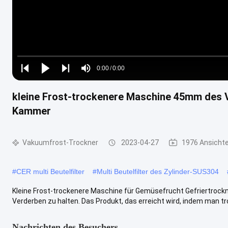
Loaded
:
0%
0:00
/
0:00
Play
Play
Play
Mute
Current
Duration
next
next
kleine Frost-trockenere Maschine 45mm des
Time
Kammer
Vakuumfrost-Trockner
2023-04-27
1976 Ansicht
#
CER multi Beutelfilter
#
Multi Beutelfilter des Zylinder-SUS304
Kleine Frost-trockenere Maschine für Gemüsefrucht Gefriertrock
Verderben zu halten. Das Produkt, das erreicht wird, indem man troc
Nachrichten des Besuchers