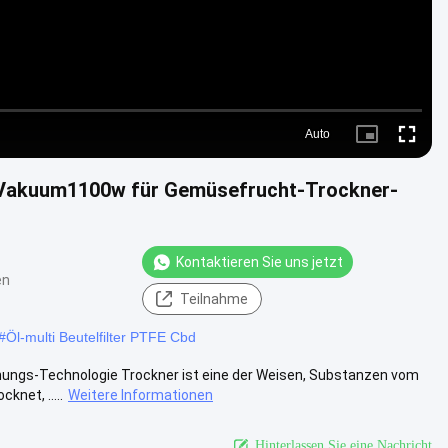
Auto
Picture-
Fullscre
in-
Picture
 Vakuum1100w für Gemüsefrucht-Trockner-
Kontaktieren Sie uns jetzt
en
Teilnahme
#
Öl-multi Beutelfilter PTFE Cbd
nungs-Technologie Trockner ist eine der Weisen, Substanzen vom
knet, .....
Weitere Informationen
Hinterlassen Sie eine Nachricht