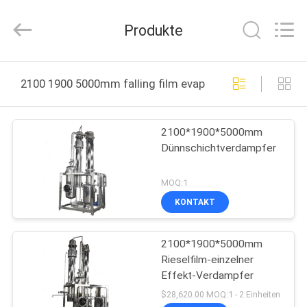
Henan
Lanphan
Industry
Produkte
Co.,Ltd.
All
Rights
Reserved.
HAUS
2100 1900 5000mm falling film evaporator online manu
PRODUKTE
2100*1900*5000mm
Dünnschichtverdampfer
VIDEOS
MOQ:1
ÜBER
KONTAKT
UNS
2100*1900*5000mm
Rieselfilm-einzelner
FABRIK-
Effekt-Verdampfer
AUSFLUG
$28,620.00 MOQ:1 - 2 Einheiten