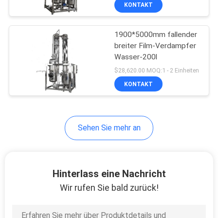
KONTAKT
QUALITÄTSKONTROLLE
1900*5000mm fallender
breiter Film-Verdampfer
TRETEN
Wasser-200l
SIE
$28,620.00 MOQ:1 - 2 Einheiten
MIT
KONTAKT
UNS
IN
Sehen Sie mehr an
VERBINDUNG
FORDERN
Hinterlass eine Nachricht
SIE EIN
Wir rufen Sie bald zurück!
ZITAT