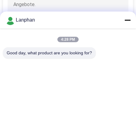
SITEMAP
Lanphan
DATENSCHUTZRICHTLINIE
4:28 PM
Good day, what product are you looking for?
Beliebte Kategorien
Alle
Vakuumfrost-
Farbsortierermaschine
Trockner
Sprühtrockner-
Dampf-Sterilisator-
Maschine
Autoklav
Lösliche 
Tablettenpressmaschine
Wiederaufnahme-
Maschine