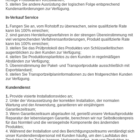
richtige Produktarten vorzuwählen;
5. stellen Sie andere Ausrüstung der logischen Folge entsprechend
Kundenanforderungen zur Verfügung.
In-Verkauf Service
1.
Fangen Sie an, vom Rohstoff zu überwachen, seine qualifizierte Rate
kann bis 100% erreichen;
2. sind ganzes Herstellungsverfahren in der strengen Übereinstimmung mit
viel versprechenden Verfahrensanforderungen, Produkt qualifizierte Rate
kann bis 100% erreichen;
3. stellen Sie das Prüfprotokoll des Produktes von Schlüsselkritischen
augenblicken zu den Kunden zur Verfügung;
4. stellen Sie Produktionsplanfotos zu den Kunden in regelmäßigen
Abständen zur Verfügung;
5. Übereinstimmung der Paket- und Transportprodukte ausschließlich mit
Exportstandard;
6. stellen Sie Transportzeitplaninformationen zu den fristgerechten Kunden
zur Verfügung.
Kundendienst
1.
Provide visierte Installationsvideo an;
2. Unter der Voraussetzung der korrekten Installation, der normalen
Wartung und der Anwendung, garantieren wir einjährigem
Garantiezeitraum;
3. Wenn Garantiezeitraum abgelaufen ist, genießt unsere Verkaufsprodukte
Reparatur der lebenslangen Garantie, berechnen wir nur Selbstkostenpreis
für das Normteil und die versiegelnde Komponente des ändernden
Produktes;
4. Während der Installation und des Berichtigungszeitraums verständigt sich
unser Kundendienstpersonal mit Kunden häufig, um den Laufstatus des