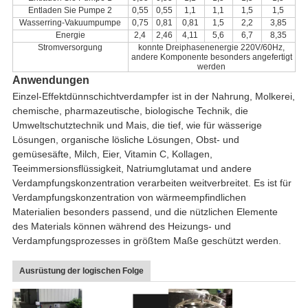
Entladen Sie Pumpe 2
0,55
0,55
1,1
1,1
1,5
1,5
Wasserring-Vakuumpumpe
0,75
0,81
0,81
1,5
2,2
3,85
Energie
2,4
2,46
4,11
5,6
6,7
8,35
Stromversorgung
konnte Dreiphasenenergie 220V/60Hz,
andere Komponente besonders angefertigt
werden
Anwendungen
Einzel-Effektdünnschichtverdampfer ist in der Nahrung, Molkerei,
chemische, pharmazeutische, biologische Technik, die
Umweltschutztechnik und Mais, die tief, wie für wässerige
Lösungen, organische lösliche Lösungen, Obst- und
gemüsesäfte, Milch, Eier, Vitamin C, Kollagen,
Teeimmersionsflüssigkeit, Natriumglutamat und andere
Verdampfungskonzentration verarbeiten weitverbreitet. Es ist für
Verdampfungskonzentration von wärmeempfindlichen
Materialien besonders passend, und die nützlichen Elemente
des Materials können während des Heizungs- und
Verdampfungsprozesses in größtem Maße geschützt werden.
Ausrüstung der logischen Folge