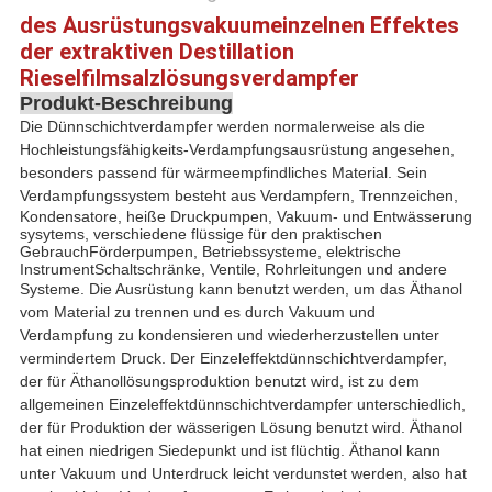
SITEMAP
des Ausrüstungsvakuumeinzelnen Effektes
der extraktiven Destillation
Rieselfilmsalzlösungsverdampfer
DATENSCHUTZRICHTLINIE
Produkt-Beschreibung
Die Dünnschichtverdampfer werden normalerweise als die
Hochleistungsfähigkeits-Verdampfungsausrüstung angesehen,
besonders passend für wärmeempfindliches Material. Sein
Verdampfungssystem
besteht aus Verdampfern, Trennzeichen,
Kondensatore, heiße Druckpumpen, Vakuum- und Entwässerung
sysytems, verschiedene flüssige für den praktischen
GebrauchFörderpumpen, Betriebssysteme, elektrische
InstrumentSchaltschränke, Ventile, Rohrleitungen und andere
Systeme.
Die Ausrüstung kann benutzt werden, um das Äthanol
vom Material zu trennen und es durch Vakuum und
Verdampfung zu kondensieren und wiederherzustellen unter
vermindertem Druck. Der Einzeleffektdünnschichtverdampfer,
der für Äthanollösungsproduktion benutzt wird, ist zu dem
allgemeinen Einzeleffektdünnschichtverdampfer unterschiedlich,
der für Produktion der wässerigen Lösung benutzt wird. Äthanol
hat einen niedrigen Siedepunkt und ist flüchtig. Äthanol kann
unter Vakuum und Unterdruck leicht verdunstet werden, also hat