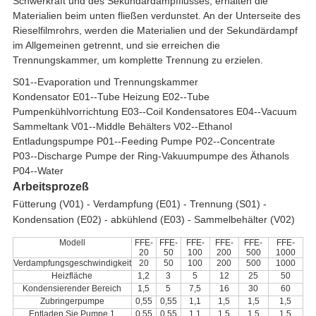
Schwerkraft und des Sekundärdampfflusses, erhalten die
Materialien beim unten fließen verdunstet. An der Unterseite des
Rieselfilmrohrs, werden die Materialien und der Sekundärdampf
im Allgemeinen getrennt, und sie erreichen die
Trennungskammer, um komplette Trennung zu erzielen.
S01--Evaporation und Trennungskammer
Kondensator E01--Tube Heizung E02--Tube
Pumpenkühlvorrichtung E03--Coil Kondensatores E04--Vacuum
Sammeltank V01--Middle Behälters V02--Ethanol
Entladungspumpe P01--Feeding Pumpe P02--Concentrate
P03--Discharge Pumpe der Ring-Vakuumpumpe des Äthanols
P04--Water
Arbeitsprozeß
Fütterung (V01) - Verdampfung (E01) - Trennung (S01) -
Kondensation (E02) - abkühlend (E03) - Sammelbehälter (V02)
Modell
FFE-
FFE-
FFE-
FFE-
FFE-
FFE-
20
50
100
200
500
1000
Verdampfungsgeschwindigkeit
20
50
100
200
500
1000
Heizfläche
1,2
3
5
12
25
50
Kondensierender Bereich
1,5
5
7,5
16
30
60
Zubringerpumpe
0,55
0,55
1,1
1,5
1,5
1,5
Entladen Sie Pumpe 1
0,55
0,55
1,1
1,5
1,5
1,5