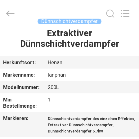
Henan
Lanphan
Industry
Co.,Ltd.
All
Dünnschichtverdampfer
Rights
Reserved.
Extraktiver
HAUS
Dünnschichtverdampfer
PRODUKTE
Herkunftsort:
Henan
VIDEOS
Markenname:
lanphan
Modellnummer:
200L
ÜBER
Min
1
UNS
Bestellmenge:
Markieren:
,
Dünnschichtverdampfer des einzelnen Effektes
FABRIK-
,
Extraktiver Dünnschichtverdampfer
AUSFLUG
Dünnschichtverdampfer 6.7kw