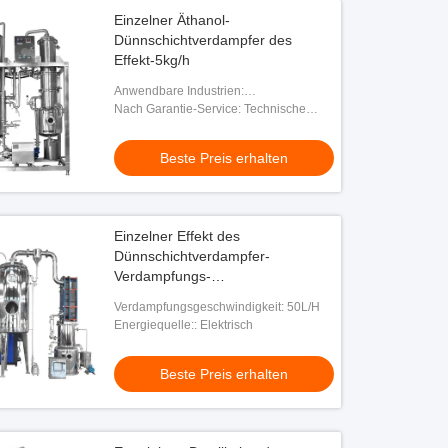
Einzelner Äthanol-
Dünnschichtverdampfer des
Effekt-5kg/h
Anwendbare Industrien:
Produktionsanlage, Nahrungsmittel-u.
Nach Garantie-Service: Technische
Getränkefabrik, Energie u. Bergbau
Videounterstützung, on-line-
Unterstützung
Beste Preis erhalten
Einzelner Effekt des
Dünnschichtverdampfer-
Verdampfungs-
Verdichteredelstahls
Verdampfungsgeschwindigkeit: 50L/H
Energiequelle:: Elektrisch
Beste Preis erhalten