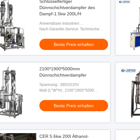
Schlüsselfertiger
Dünnschichtverdampfer des
Dampf-1.5kw 200L/H
Anwendbare Industrien:
Produktionsanlage, Maschinerie-
Nach Garantie-Service: Technische
Reparaturwerkstätten, Nahrungsmittel-u.
Videounterstützung, on-line-
Getränkefabrik, Energie u. Be
Unterstützung
Beste Preis erhalten
2100*1900*5000mm
Dünnschichtverdampfer
Spannung:: 380V/220V
Maß (L*W*H):: 2100*1900*5000
Millimeter
Beste Preis erhalten
CER 5.6kw 200l Äthanol-