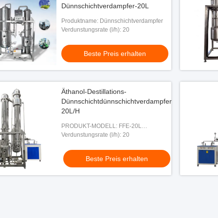
Dünnschichtverdampfer-20L
Produktname: Dünnschichtverdampfer
Verdunstungsrate (l/h): 20
Beste Preis erhalten
Äthanol-Destillations-
Dünnschichtdünnschichtverdampfer
20L/H
PRODUKT-MODELL: FFE-20L
Dünnschichtverdampfer
Verdunstungsrate (l/h): 20
Beste Preis erhalten