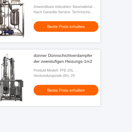
Anwendbare Industrien: Baumaterial-
Geschäfte, Nahrungsmittel-u.
Nach Garantie-Service: Technische
Getränkefabrik, Hauptgebrauch, Energie
Videounterstützung, on-line-
u. Bergbau
Unterstützung
Beste Preis erhalten
dünner Dünnschichtverdampfer
der zweistufigen Heizungs-1m2
Produkt-Modell: FFE-20L
Dünnschichtverdampfer
Verdunstungsrate (l/h): 20
Beste Preis erhalten