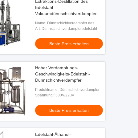
Extraktions-Destillation des
Edelstahl-
Vakuumdünnschichtverdampfer-
200L/H
Name: Dünnschichtverdampfer des
Einzel-Effekt-200L
Art: Dünnschichtverdampferedelstahl
Beste Preis erhalten
Hoher Verdampfungs-
Geschwindigkeits-Edelstahl-
Dünnschichtverdampfer
Produktname: Dünnschichtverdampfer
Spannung:: 380V/220V
Beste Preis erhalten
Edelstahl-Äthanol-