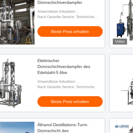
Dünnschichtverdampfer
Anwendbare Industrien:
Produktionsanlage, Maschinerie-
Nach Garantie-Service: Technische
Reparaturwerkstätten, Nahrungsmittel-u.
Videounterstützung, on-line-
Getränkefabrik, Energie u. Be
Unterstützung
Beste Preis erhalten
Video
Elektrischer
Dünnschichtverdampfer des
Edelstahl-5.6kw
Anwendbare Industrien:
Produktionsanlage, Maschinerie-
Nach Garantie-Service: Technische
Reparaturwerkstätten, Nahrungsmittel-u.
Videounterstützung, on-line-
Getränkefabrik, Energie u. Be
Unterstützung
Beste Preis erhalten
Äthanol-Destillations-Turm-
Dünnschicht des