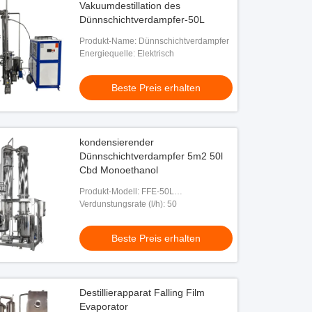
Vakuumdestillation des
Dünnschichtverdampfer-50L
Produkt-Name: Dünnschichtverdampfer
Energiequelle: Elektrisch
Beste Preis erhalten
kondensierender
Dünnschichtverdampfer 5m2 50l
Cbd Monoethanol
Produkt-Modell: FFE-50L
Dünnschichtverdampfer
Verdunstungsrate (l/h): 50
Beste Preis erhalten
Destillierapparat Falling Film
Evaporator