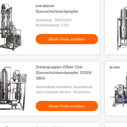
extraktiver
Dünnschichtverdampfer
Spannung:: 380V/220V
Bescheinigung:: CER
Beste Preis erhalten
Dreiergruppen-Effekt Cbd-
Dünnschichtverdampfer SS304
380V
Anwendbare Industrien: Baumaterial-
Geschäfte, Nahrungsmittel-u.
Nach Garantie-Service: Technische
Getränkefabrik, Hauptgebrauch, Energie
Videounterstützung, on-line-
u. Bergbau
Unterstützung
Beste Preis erhalten