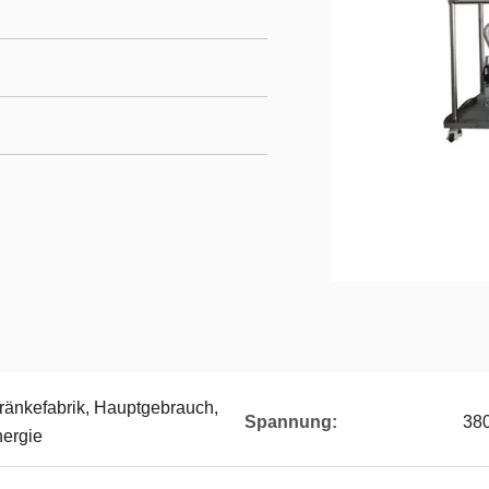
ränkefabrik, Hauptgebrauch,
Spannung:
38
nergie