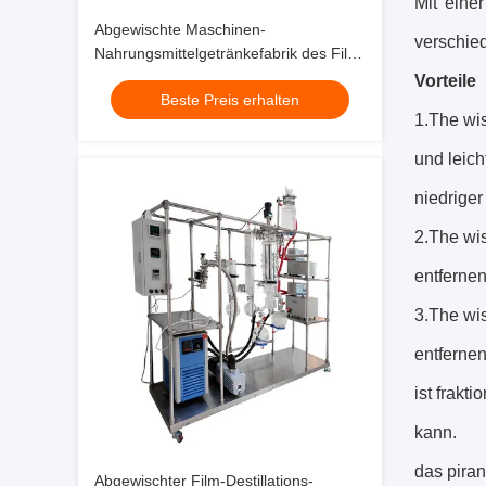
Mit eine
Abgewischte Maschinen-
verschie
Nahrungsmittelgetränkefabrik des Film-
Destillations-Ausrüstungs-ätherischen
Vorteile
Beste Preis erhalten
Öls
1.The wis
und leich
niedriger
2.The wis
entfernen
3.The wi
entferne
ist frakt
kann.
das pira
Abgewischter Film-Destillations-