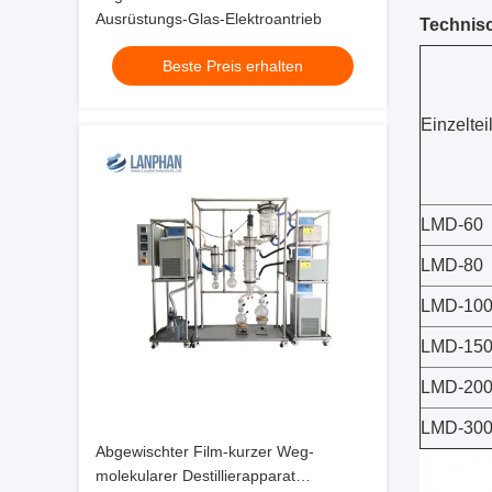
Ausrüstungs-Glas-Elektroantrieb
Technis
Beste Preis erhalten
Einzeltei
LMD-60
LMD-80
LMD-10
LMD-15
LMD-20
LMD-30
Abgewischter Film-kurzer Weg-
molekularer Destillierapparat