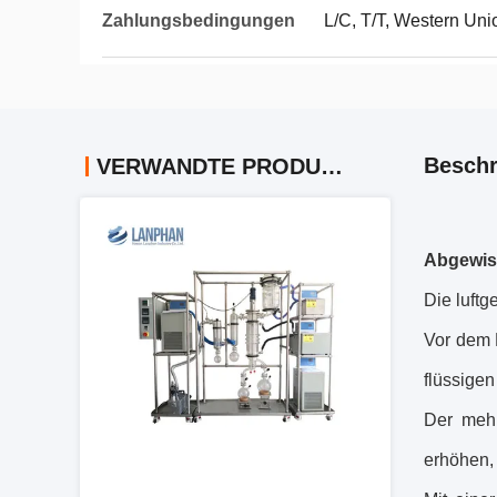
Zahlungsbedingungen
L/C, T/T, Western Uni
Beschr
VERWANDTE PRODUKTE
Abgewisc
Die luft
Vor dem 
flüssige
Der mehr
erhöhen,