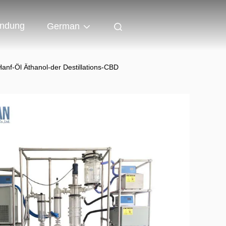
indung
German
anf-Öl Äthanol-der Destillations-CBD