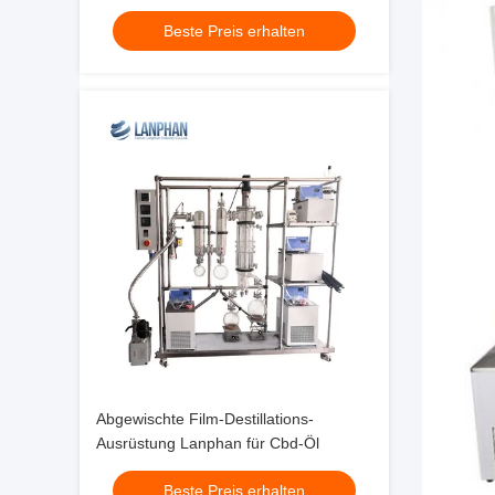
Equipment Lab New 1L
Beste Preis erhalten
Abgewischte Film-Destillations-
Ausrüstung Lanphan für Cbd-Öl
Beste Preis erhalten