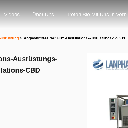
Videos
Über Uns
Treten Sie Mit Uns In Verb
-Ausrüstung
>
Abgewischtes der Film-Destillations-Ausrüstungs-SS304 H
ions-Ausrüstungs-
llations-CBD