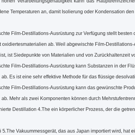
r hohen Verarbeitungsgenauigkeit kann das Haupttrennzeich
dene Temperaturen an, damit Isolierung oder Kondensation den
chte Film-Destillations-Ausrüstung zur Verfügung stellt beste
t oxidiertesmaterialien ab. Weil abgewischte Film-Destillations
 ist, ist Siedepunkte von Materialien und von Zurückhaltenzeit v
chte Film-Destillations-Ausrüstung kann Substanzen in der Flüs
 ab. Es ist eine sehr effektive Methode für das flüssige desolva
schte Film-Destillations-Ausrüstung kann das gewünschte Produ
n ab. Mehr als zwei Komponenten können durch Mehrstufentrenn
ionierte Destillation 4.The ein körperlicher Prozess, der die 
ni 5.The Vakuummessgerät, das aus Japan importiert wird, hat 