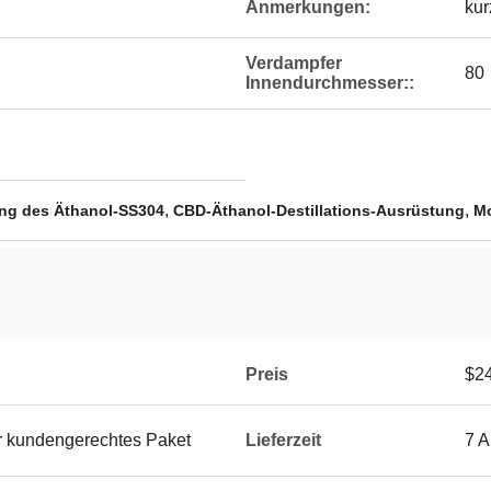
Anmerkungen:
kur
Verdampfer
80
Innendurchmesser::
,
,
ung des Äthanol-SS304
CBD-Äthanol-Destillations-Ausrüstung
Mo
Preis
$24
er kundengerechtes Paket
Lieferzeit
7 A