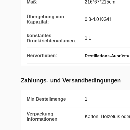
Maß:
216*67*215cm
Übergebung von
0.3-4.0 KG/H
Kapazität:
konstantes
1 L
Drucktrichtervolumen::
Hervorheben:
Destillations-Ausrüst
Zahlungs- und Versandbedingungen
Min Bestellmenge
1
Verpackung
Karton, Holzetuis od
Informationen