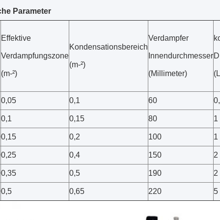
che Parameter
Effektive
Verdampfer
k
Kondensationsbereich
l
Verdampfungszone
Innendurchmesser
D
(m-²)
(m-²)
(Millimeter)
(L
0,05
0,1
60
0
0,1
0,15
80
1
0
0,15
0,2
100
1
0
0,25
0,4
150
2
0
0,35
0,5
190
2
0
0,5
0,65
220
5