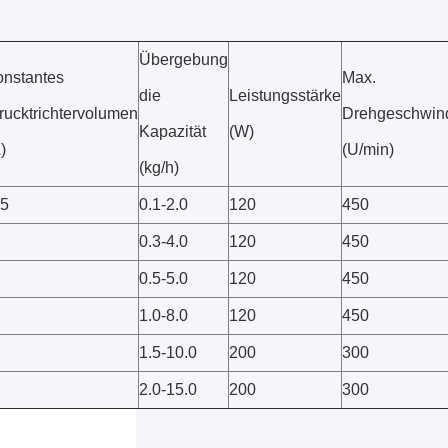
Übergebung
onstantes
Max.
die
Leistungsstärke
rucktrichtervolumen
Drehgeschwind
Kapazität
(W)
)
(U/min)
(kg/h)
,5
0.1-2.0
120
450
0.3-4.0
120
450
0.5-5.0
120
450
1.0-8.0
120
450
1.5-10.0
200
300
2.0-15.0
200
300