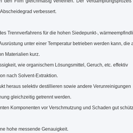
en den Film gleichmäßig verleihen. Der Verdampfungsprozeß
 Abscheidegrad verbessert.
n des Trennverfahrens für die hohen Siedepunkt-, wärmeempfindl
-Ausrüstung unter einer Temperatur betrieben werden kann, die a
on Materialien kurz.
sigkeit, wie organischem Lösungsmittel, Geruch, etc. effektiv
tion nach Solvent-Extraktion.
kt heraus selektiv destillieren sowie andere Verunreinigungen
ung gleichzeitig getrennt werden.
getrennten Komponenten vor Verschmutzung und Schaden gut schüt
eine hohe messende Genauigkeit.