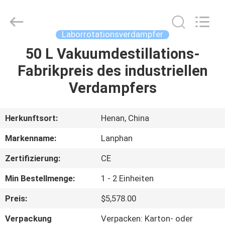
Henan
Lanphan
Industry
Co.,Ltd.
All
Laborrotationsverdampfer
Rights
Reserved.
50 L Vakuumdestillations-
HAUS
Fabrikpreis des industriellen
PRODUKTE
Verdampfers
VIDEOS
Herkunftsort:
Henan, China
Markenname:
Lanphan
ÜBER
Zertifizierung:
CE
UNS
Min Bestellmenge:
1 - 2 Einheiten
FABRIK-
Preis:
$5,578.00
AUSFLUG
Verpackung
Verpacken: Karton- oder