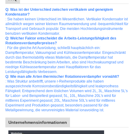
Q: Was ist der Unterschied zwischen vertikalem und geneigtem
Kondensator?
: Sie haben keinen Unterschied im Wesentlichen. Vertikaler Kondensator ist
allmählich wegen seiner kleinen Raumverwendung und -bequemlichkeit für
Transport und Gebrauch populär. Die meisten Hochleistungsinstrumente
benutzen vertikalen Kondensator.
Q: Welcher Faktor entscheidet die Arbeits-Leistungsfähigkeit des
Rotationsverdampferpreises?
: Für die gleiche Art Ausrüstung, schließt hauptsächlich ein:
Dampftemperatur, Vakuumgrad und Kühlwassertemperatur. Eingeschränkt
durch das thermolability etwas Materials, die Dampftemperatur hat
bestimmte Beschränkung beim Arbeiten, also sind Hochvakuumgrad und
niedrige Kühlwassertemperatur zwei Hauptfaktoren für das
Leistungsfähigkeits-Verbessern.
Q: Wie man alle Arten thermischer Rotationsverdampfer vorwählt?
: Was Struktur anbetrifft, unsere r-Reihenprodukte alle haben
ausgezeichnete Korrosionsbeständigkeitsfähigkeit und leakproofness
Fähigkeit. Entsprechend dem löslichen Volumen wird 2L, 3L, Maschine 5L's
für Labor- und Beispieltest gepasst; 5L, 10L, Maschine 20L's wird für
mittleres Experiment gepasst; 20L, Maschine 50L's wird für mittleres
Experiment und Produktion gepasst, besonders passend für die
Metallgewinnung, die verunreinigtes Material ionavoiding ist.
Unternehmensinformationen