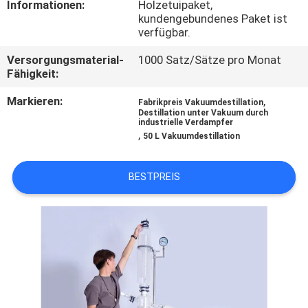
Informationen:
Holzetuipaket,
kundengebundenes Paket ist
QUALITÄTSKONTROLLE
verfügbar.
Versorgungsmaterial-
1000 Satz/Sätze pro Monat
TRETEN
Fähigkeit:
SIE
Markieren:
,
Fabrikpreis Vakuumdestillation
Destillation unter Vakuum durch
MIT
industrielle Verdampfer
,
50 L Vakuumdestillation
UNS
IN
BESTPREIS
VERBINDUNG
FORDERN
SIE EIN
ZITAT