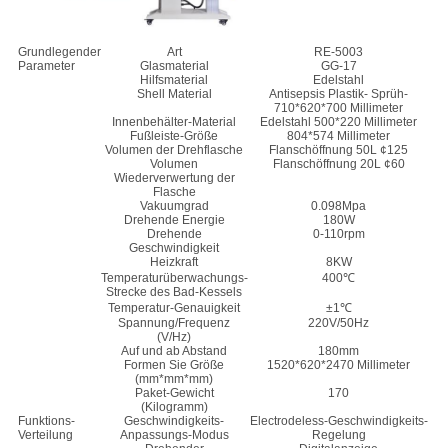
Grundlegender
Art
RE-5003
Parameter
Glasmaterial
GG-17
Hilfsmaterial
Edelstahl
Shell Material
Antisepsis Plastik- Sprüh-
710*620*700 Millimeter
Innenbehälter-Material
Edelstahl 500*220 Millimeter
Fußleiste-Größe
804*574 Millimeter
Volumen der Drehflasche
Flanschöffnung 50L ¢125
Volumen
Flanschöffnung 20L ¢60
Wiederverwertung der
Flasche
Vakuumgrad
0.098Mpa
Drehende Energie
180W
Drehende
0-110rpm
Geschwindigkeit
Heizkraft
8KW
Temperaturüberwachungs-
400℃
Strecke des Bad-Kessels
Temperatur-Genauigkeit
±1℃
Spannung/Frequenz
220V/50Hz
(V/Hz)
Auf und ab Abstand
180mm
Formen Sie Größe
1520*620*2470 Millimeter
(mm*mm*mm)
Paket-Gewicht
170
(Kilogramm)
Funktions-
Geschwindigkeits-
Electrodeless-Geschwindigkeits-
Verteilung
Anpassungs-Modus
Regelung