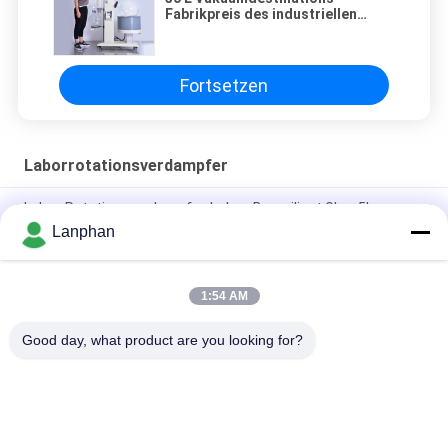
Fabrikpreis des industriellen
Verdampfers
Fortsetzen
Laborrotationsverdampfer
Labor-Rotationsverdampfer-hohes Borosilicat Glas-5L
Lanphan
Laborrotationsverdampfer-Vakuumkristallisator Evaporatore
CBD Distillar
1:54 AM
rotovap 2l mini alcohol distillator glass vertical tube
evaporator
Good day, what product are you looking for?
Beliebte Kategorien
Alle
Vakuumfrost-
Farbsortierermaschine