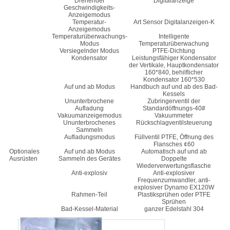
Drehender
Digitalanzeige
Geschwindigkeits-
Anzeigemodus
Temperatur-
Art Sensor Digitalanzeigen-K
Anzeigemodus
Temperaturüberwachungs-
Intelligente
Modus
Temperaturüberwachung
Versiegelnder Modus
PTFE-Dichtung
Kondensator
Leistungsfähiger Kondensator
der Vertikale, Hauptkondensator
160*840, behilflicher
Kondensator 160*530
Auf und ab Modus
Handbuch auf und ab des Bad-
Kessels
Ununterbrochene
Zubringerventil der
Aufladung
Standardöffnungs-40#
Vakuumanzeigemodus
Vakuummeter
Ununterbrochenes
Rückschlagventilsteuerung
Sammeln
Aufladungsmodus
Füllventil PTFE, Öffnung des
Flansches ¢60
Optionales
Auf und ab Modus
Automatisch auf und ab
Ausrüsten
Sammeln des Gerätes
Doppelte
Wiederverwertungsflasche
Anti-explosiv
Anti-explosiver
Frequenzumwandler, anti-
explosiver Dynamo EX120W
Rahmen-Teil
Plastiksprühen oder PTFE
Sprühen
Bad-Kessel-Material
ganzer Edelstahl 304