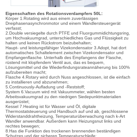
Eigenschaften des Rotationsverdampfers 50L:
Körper 1.Rotating wird aus einem zuverlässigen
Dreiphasenasynchronmotor und einem Wandlersteuergerät
verfasst;
2.Double versiegelte durch PTFE und Fluorgummidichtungsring,
um Hochvakuumgrad, unterschiedliches Gas und Flüssigkeit zu
halten und keinen Rückstrom beizubehalten;
Haupt- und leistungsfähiger Vizekondensator 3.Adopt, hat dort
automatisches Schaltelement zwischen Vizekondensator und
Empfangenflasche. Unterhalb des Empfangens der Flasche,
rüstend mit klopfendem Ventil aus, das es bequem,
Lösungsmittel und die Wiederfindungsrateannäherung bis 100%
aufzubereiten macht;
Flasche 4.Rotary wird durch Nuss angeschlossen, ist die einfach
zu installieren und abzunehmen;
5.Continuously-Aufladung und -Reststoff;
System 6.Vacuum wird mit Vakuummeter, wählen besten
Arbeitsvakuumgrad zu den niedrigen Siedepunktmaterialien
ausgerüstet;
Kessel 7.Heating ist für Wasser und Öl, digitale
Thermostatsteuerung und Handbuch auf und ab, geschlossene
Widerstanddrahtheizung, Temperaturüberwachung nach k-Art
Wandler anwendbar. Außerdem kann Heizungsnut links und
rechtes bewegen;
8.Has die Funktion des trockenen brennenden beständigen
Schutzes und der sicheren Temperaturschleife;