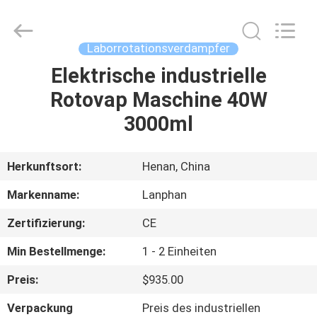
Henan
Lanphan
Industry
Co.,Ltd.
All
Laborrotationsverdampfer
Rights
Reserved.
Elektrische industrielle
HAUS
Rotovap Maschine 40W
PRODUKTE
3000ml
VIDEOS
Herkunftsort:
Henan, China
Markenname:
Lanphan
ÜBER
Zertifizierung:
CE
UNS
Min Bestellmenge:
1 - 2 Einheiten
FABRIK-
Preis:
$935.00
AUSFLUG
Verpackung
Preis des industriellen