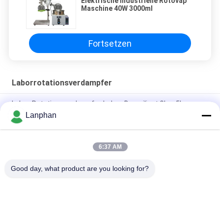
Elektrische industrielle Rotovap
Maschine 40W 3000ml
Fortsetzen
Laborrotationsverdampfer
Labor-Rotationsverdampfer-hohes Borosilicat Glas-5L
Lanphan
Laborrotationsverdampfer-Vakuumkristallisator Evaporatore
CBD Distillar
6:37 AM
rotovap 2l mini alcohol distillator glass vertical tube
evaporator
Good day, what product are you looking for?
Beliebte Kategorien
Alle
Vakuumfrost-