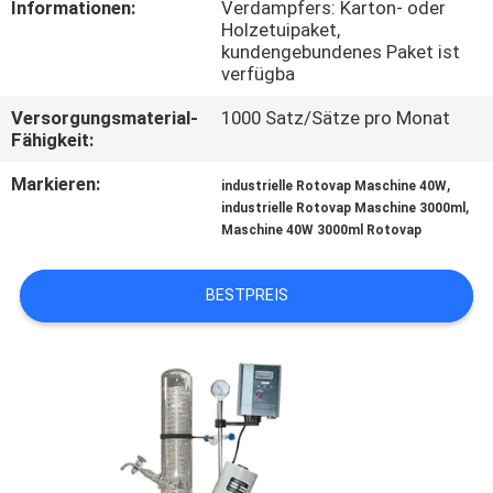
Informationen:
Verdampfers: Karton- oder
Holzetuipaket,
QUALITÄTSKONTROLLE
kundengebundenes Paket ist
verfügba
TRETEN
Versorgungsmaterial-
1000 Satz/Sätze pro Monat
Fähigkeit:
SIE
Markieren:
,
MIT
industrielle Rotovap Maschine 40W
,
industrielle Rotovap Maschine 3000ml
UNS
Maschine 40W 3000ml Rotovap
IN
BESTPREIS
VERBINDUNG
FORDERN
SIE EIN
ZITAT