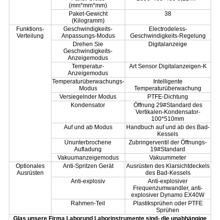
(mm*mm*mm)
Paket-Gewicht
38
(Kilogramm)
Funktions-
Geschwindigkeits-
Electrodeless-
Verteilung
Anpassungs-Modus
Geschwindigkeits-Regelung
Drehen Sie
Digitalanzeige
Geschwindigkeits-
Anzeigemodus
Temperatur-
Art Sensor Digitalanzeigen-K
Anzeigemodus
Temperaturüberwachungs-
Intelligente
Modus
Temperaturüberwachung
Versiegelnder Modus
PTFE-Dichtung
Kondensator
Öffnung 29#Standard des
Vertikalen-Kondensator-
100*510mm
Auf und ab Modus
Handbuch auf und ab des Bad-
Kessels
Ununterbrochene
Zubringerventil der Öffnungs-
Aufladung
19#Standard
Vakuumanzeigemodus
Vakuummeter
Optionales
Anti-Spritzen Gerät
Ausrüsten des Klarsichtdeckels
Ausrüsten
des Bad-Kessels
Anti-explosiv
Anti-explosiver
Frequenzumwandler, anti-
explosiver Dynamo EX40W
Rahmen-Teil
Plastiksprühen oder PTFE
Sprühen
Glas unsere Firma Laborund Laborinstrumente sind- die unabhängige