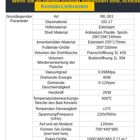
Wenn Sie an diesem Produkt interessiert sind, schick
Kontakt-Lieferanten
Grundlegender
Art
RE-301
Parameter
Glasmaterial
GG-17
Hilfsmaterial
Edelstahl
Shell Material
Antisepsis Plastik- Sprüh-
290*296*240mm
Innenbehälter-Material
Edelstahl 255*170mm
Fußleiste-Größe
350*330mm
Volumen der Drehflasche
Flanschöffnung 3L ¢50
Volumen
Bodenöffnung 2L 35#
Wiederverwertung der
Flasche
Vakuumgrad
0.098Mpa
Drehende Energie
40W
Drehende
0-120rpm
Geschwindigkeit
Heizkraft
2KW
Temperaturüberwachungs-
400℃
Strecke des Bad-Kessels
Temperatur-Genauigkeit
±1℃
Spannung/Frequenz
220V/50Hz
(V/Hz)
Auf und ab Abstand
120mm
Formen Sie Größe
700*440*885
(mm*mm*mm)
Paket-Größe
1000*460*460 0,12 m-³