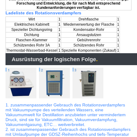
Forschung und Entwicklung, die für nach Maß entsprechend
Kundenanforderungen verfügbar ist.
Ladeliste des Rotationsverdampfers
Wirt
1
Drehflasche
1
Elektrisches Kabinett
1
Wiederverwertung der Flasche
1
Spezieller Dichtungsring
1
Kondensator-Rohr
1
Dichtung
1
Ansaugstutzen
1
Flaschen-Klammer
2
Gebührenrohr
1
Schützendes Rohr 3A
1
Schützendes Rohr
1
Thermostat-Wasserbad-Kessel
1
Spezielle Komponenten (Zukauf)
1
.
Ausrüstung der logischen Folge
1. zusammenpassender Gebrauch des Rotationsverdampfers
mit Vakuumpumpe des verteilenden Wassers, eine
Vakuumumwelt für Destillation anzubieten unter vermindertem
Druck, sind sie für Vakuumfiltration, Vakuumverdampfung,
Vakuumentgasung, ETC… weitverbreitet.
2. ist zusammenpassender Gebrauch des Rotationsverdampfers
mit Umlaufpumpe der GDSZ-Reihenhochs und tiefs-Temperatur