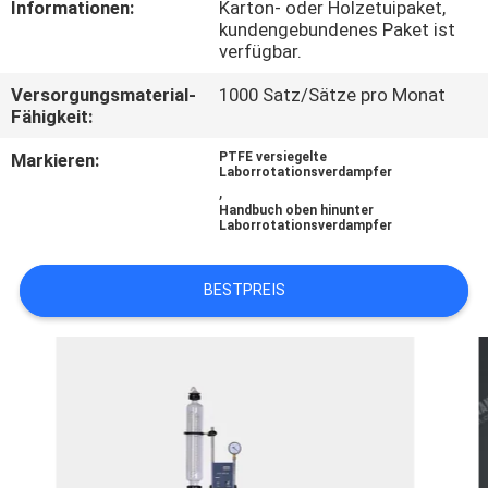
Informationen:
Karton- oder Holzetuipaket,
kundengebundenes Paket ist
QUALITÄTSKONTROLLE
verfügbar.
Versorgungsmaterial-
1000 Satz/Sätze pro Monat
TRETEN
Fähigkeit:
SIE
Markieren:
PTFE versiegelte
Laborrotationsverdampfer
MIT
,
Handbuch oben hinunter
UNS
Laborrotationsverdampfer
IN
BESTPREIS
VERBINDUNG
FORDERN
SIE EIN
ZITAT