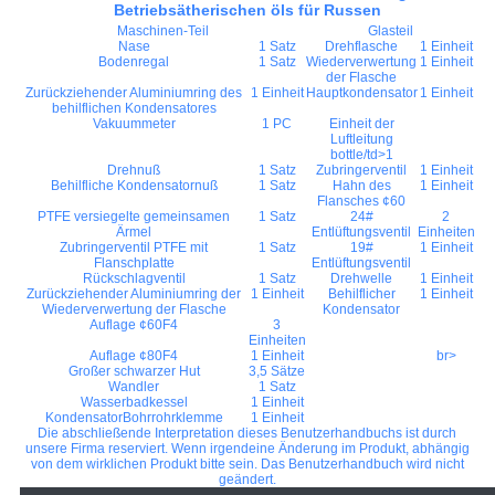
Betriebsätherischen öls für Russen
Maschinen-Teil
Glasteil
Nase
1 Satz
Drehflasche
1 Einheit
Bodenregal
1 Satz
Wiederverwertung
1 Einheit
der Flasche
Zurückziehender Aluminiumring des
1 Einheit
Hauptkondensator
1 Einheit
behilflichen Kondensatores
Vakuummeter
1 PC
Einheit der
Luftleitung
bottle/td>1
Drehnuß
1 Satz
Zubringerventil
1 Einheit
Behilfliche Kondensatornuß
1 Satz
Hahn des
1 Einheit
Flansches ¢60
PTFE versiegelte gemeinsamen
1 Satz
24#
2
Ärmel
Entlüftungsventil
Einheiten
Zubringerventil PTFE mit
1 Satz
19#
1 Einheit
Flanschplatte
Entlüftungsventil
Rückschlagventil
1 Satz
Drehwelle
1 Einheit
Zurückziehender Aluminiumring der
1 Einheit
Behilflicher
1 Einheit
Wiederverwertung der Flasche
Kondensator
Auflage ¢60F4
3
Einheiten
Auflage ¢80F4
1 Einheit
br>
Großer schwarzer Hut
3,5 Sätze
Wandler
1 Satz
Wasserbadkessel
1 Einheit
KondensatorBohrrohrklemme
1 Einheit
Die abschließende Interpretation dieses Benutzerhandbuchs ist durch
unsere Firma reserviert. Wenn irgendeine Änderung im Produkt, abhängig
von dem wirklichen Produkt bitte sein. Das Benutzerhandbuch wird nicht
geändert.