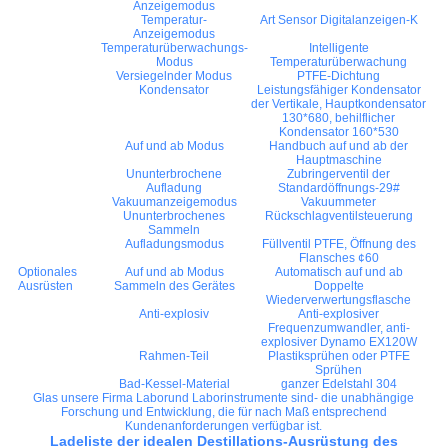
Anzeigemodus
Temperatur-
Art Sensor Digitalanzeigen-K
Anzeigemodus
Temperaturüberwachungs-
Intelligente
Modus
Temperaturüberwachung
Versiegelnder Modus
PTFE-Dichtung
Kondensator
Leistungsfähiger Kondensator
der Vertikale, Hauptkondensator
130*680, behilflicher
Kondensator 160*530
Auf und ab Modus
Handbuch auf und ab der
Hauptmaschine
Ununterbrochene
Zubringerventil der
Aufladung
Standardöffnungs-29#
Vakuumanzeigemodus
Vakuummeter
Ununterbrochenes
Rückschlagventilsteuerung
Sammeln
Aufladungsmodus
Füllventil PTFE, Öffnung des
Flansches ¢60
Optionales
Auf und ab Modus
Automatisch auf und ab
Ausrüsten
Sammeln des Gerätes
Doppelte
Wiederverwertungsflasche
Anti-explosiv
Anti-explosiver
Frequenzumwandler, anti-
explosiver Dynamo EX120W
Rahmen-Teil
Plastiksprühen oder PTFE
Sprühen
Bad-Kessel-Material
ganzer Edelstahl 304
Glas unsere Firma Laborund Laborinstrumente sind- die unabhängige
Forschung und Entwicklung, die für nach Maß entsprechend
Kundenanforderungen verfügbar ist.
Ladeliste der idealen Destillations-Ausrüstung des