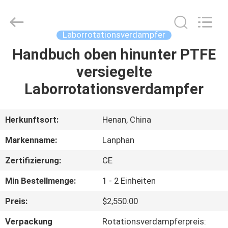
Henan
Lanphan
Industry
Co.,Ltd.
All
Laborrotationsverdampfer
Rights
Reserved.
Handbuch oben hinunter PTFE
HAUS
versiegelte
PRODUKTE
Laborrotationsverdampfer
VIDEOS
Herkunftsort:
Henan, China
Markenname:
Lanphan
ÜBER
Zertifizierung:
CE
UNS
Min Bestellmenge:
1 - 2 Einheiten
FABRIK-
Preis:
$2,550.00
AUSFLUG
Verpackung
Rotationsverdampferpreis: