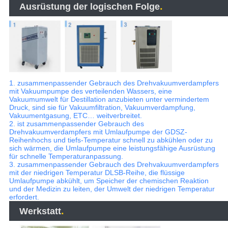
.
Ausrüstung der logischen Folge
1. zusammenpassender Gebrauch des Drehvakuumverdampfers
mit Vakuumpumpe des verteilenden Wassers, eine
Vakuumumwelt für Destillation anzubieten unter vermindertem
Druck, sind sie für Vakuumfiltration, Vakuumverdampfung,
Vakuumentgasung, ETC… weitverbreitet.
2. ist zusammenpassender Gebrauch des
Drehvakuumverdampfers mit Umlaufpumpe der GDSZ-
Reihenhochs und tiefs-Temperatur schnell zu abkühlen oder zu
sich wärmen, die Umlaufpumpe eine leistungsfähige Ausrüstung
für schnelle Temperaturanpassung.
3. zusammenpassender Gebrauch des Drehvakuumverdampfers
mit der niedrigen Temperatur DLSB-Reihe, die flüssige
Umlaufpumpe abkühlt, um Speicher der chemischen Reaktion
und der Medizin zu leiten, der Umwelt der niedrigen Temperatur
erfordert.
.
Werkstatt