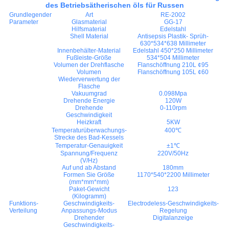
des Betriebsätherischen öls für Russen
Grundlegender
Art
RE-2002
Parameter
Glasmaterial
GG-17
Hilfsmaterial
Edelstahl
Shell Material
Antisepsis Plastik- Sprüh-
630*534*638 Millimeter
Innenbehälter-Material
Edelstahl 450*250 Millimeter
Fußleiste-Größe
534*504 Millimeter
Volumen der Drehflasche
Flanschöffnung 210L ¢95
Volumen
Flanschöffnung 105L ¢60
Wiederverwertung der
Flasche
Vakuumgrad
0.098Mpa
Drehende Energie
120W
Drehende
0-110rpm
Geschwindigkeit
Heizkraft
5KW
Temperaturüberwachungs-
400℃
Strecke des Bad-Kessels
Temperatur-Genauigkeit
±1℃
Spannung/Frequenz
220V/50Hz
(V/Hz)
Auf und ab Abstand
180mm
Formen Sie Größe
1170*540*2200 Millimeter
(mm*mm*mm)
Paket-Gewicht
123
(Kilogramm)
Funktions-
Geschwindigkeits-
Electrodeless-Geschwindigkeits-
Verteilung
Anpassungs-Modus
Regelung
Drehender
Digitalanzeige
Geschwindigkeits-