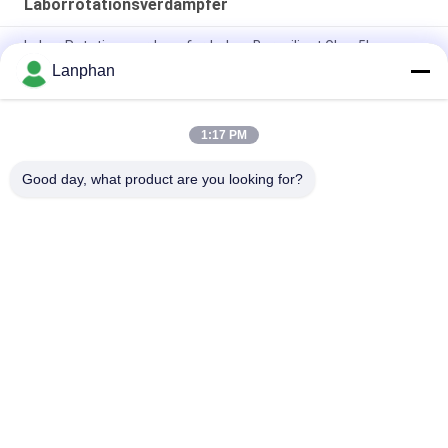
Laborrotationsverdampfer
Labor-Rotationsverdampfer-hohes Borosilicat Glas-5L
Lanphan
Laborrotationsverdampfer-Vakuumkristallisator Evaporatore
CBD Distillar
1:17 PM
rotovap 2l mini alcohol distillator glass vertical tube
evaporator
Good day, what product are you looking for?
Beliebte Kategorien
Alle
Vakuumfrost-
Farbsortierermaschine
Trockner
Sprühtrockner-
Dampf-Sterilisator-
Maschine
Autoklav
Lösliche 
Tablettenpressmaschine
Wiederaufnahme-
Maschine