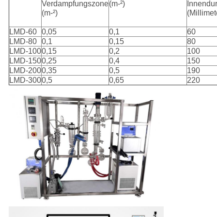
Verdampfungszone
(m-²)
Innendu
(m-²)
(Millimet
LMD-60
0,05
0,1
60
LMD-80
0,1
0,15
80
LMD-100
0,15
0,2
100
LMD-150
0,25
0,4
150
LMD-200
0,35
0,5
190
LMD-300
0,5
0,65
220