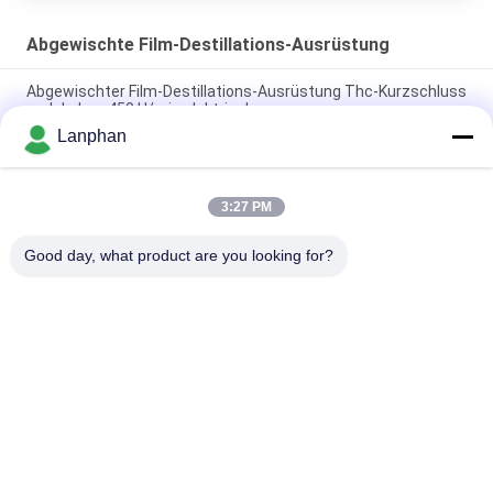
Abgewischte Film-Destillations-Ausrüstung
Abgewischter Film-Destillations-Ausrüstung Thc-Kurzschluss
molekulare 450 U/min elektrisch
Lanphan
Abgewischte Maschinen-Nahrungsmittelgetränkefabrik des
Film-Destillations-Ausrüstungs-ätherischen Öls
3:27 PM
Abgewischter Film-Destillations-Ausrüstungs-Glas-
Elektroantrieb
Good day, what product are you looking for?
Beliebte Kategorien
Alle
Vakuumfrost-
Farbsortierermaschine
Trockner
Sprühtrockner-
Dampf-Sterilisator-
Maschine
Autoklav
Lösliche 