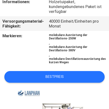
Informationen:
Holzetuipaket,
kundengebundenes Paket ist
QUALITÄTSKONTROLLE
verfügbar
Versorgungsmaterial-
40000 Einheit/Einheiten pro
TRETEN
Fähigkeit:
Monat
SIE
Markieren:
molekulare Ausrüstung der
Destillations-250W
MIT
,
molekulare Ausrüstung der
UNS
Destillations-380V
,
IN
molekulare Destillationsausrüstung des
kurzen Weges
VERBINDUNG
BESTPREIS
FORDERN
SIE EIN
ZITAT