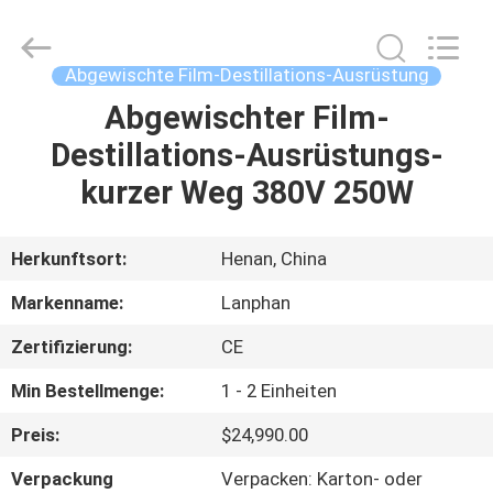
Henan
Lanphan
Industry
Co.,Ltd.
All
Abgewischte Film-Destillations-Ausrüstung
Rights
Reserved.
Abgewischter Film-
HAUS
Destillations-Ausrüstungs-
PRODUKTE
kurzer Weg 380V 250W
VIDEOS
Herkunftsort:
Henan, China
Markenname:
Lanphan
ÜBER
Zertifizierung:
CE
UNS
Min Bestellmenge:
1 - 2 Einheiten
FABRIK-
Preis:
$24,990.00
AUSFLUG
Verpackung
Verpacken: Karton- oder