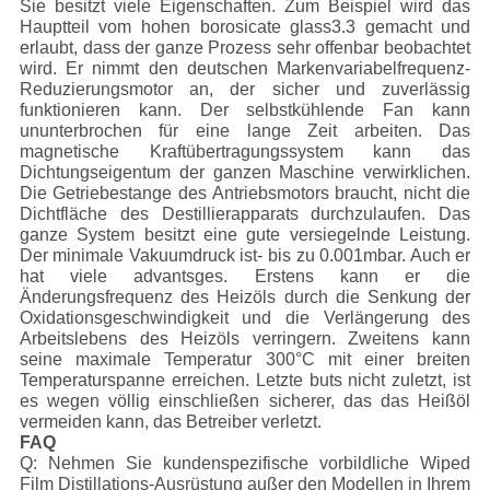
Sie besitzt viele Eigenschaften. Zum Beispiel wird das
Hauptteil vom hohen borosicate glass3.3 gemacht und
erlaubt, dass der ganze Prozess sehr offenbar beobachtet
wird. Er nimmt den deutschen Markenvariabelfrequenz-
Reduzierungsmotor an, der sicher und zuverlässig
funktionieren kann. Der selbstkühlende Fan kann
ununterbrochen für eine lange Zeit arbeiten. Das
magnetische Kraftübertragungssystem kann das
Dichtungseigentum der ganzen Maschine verwirklichen.
Die Getriebestange des Antriebsmotors braucht, nicht die
Dichtfläche des Destillierapparats durchzulaufen. Das
ganze System besitzt eine gute versiegelnde Leistung.
Der minimale Vakuumdruck ist- bis zu 0.001mbar. Auch er
hat viele advantsges. Erstens kann er die
Änderungsfrequenz des Heizöls durch die Senkung der
Oxidationsgeschwindigkeit und die Verlängerung des
Arbeitslebens des Heizöls verringern. Zweitens kann
seine maximale Temperatur 300°C mit einer breiten
Temperaturspanne erreichen. Letzte buts nicht zuletzt, ist
es wegen völlig einschließen sicherer, das das Heißöl
vermeiden kann, das Betreiber verletzt.
FAQ
Q: Nehmen Sie kundenspezifische vorbildliche Wiped
Film Distillations-Ausrüstung außer den Modellen in Ihrem