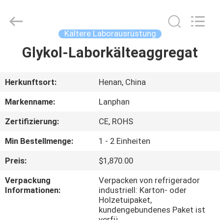
Henan
Lanphan
Industry
Co.,Ltd.
All
Kältere Laborausrüstung
Rights
Reserved.
Glykol-Laborkälteaggregat
HAUS
PRODUKTE
Herkunftsort:
Henan, China
Markenname:
Lanphan
VIDEOS
Zertifizierung:
CE, ROHS
Min Bestellmenge:
1 - 2 Einheiten
ÜBER
UNS
Preis:
$1,870.00
Verpackung
Verpacken von refrigerador
Informationen:
industriell: Karton- oder
FABRIK-
Holzetuipaket,
AUSFLUG
kundengebundenes Paket ist
verfü