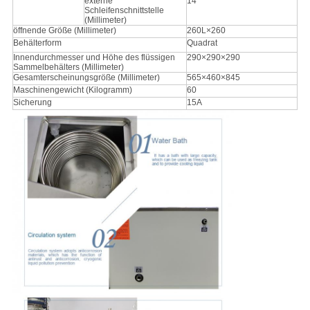
externe
14
Schleifenschnittstelle
(Millimeter)
öffnende Größe (Millimeter)
260L×260
Behälterform
Quadrat
Innendurchmesser und Höhe des flüssigen
290×290×290
Sammelbehälters (Millimeter)
Gesamterscheinungsgröße (Millimeter)
565×460×845
Maschinengewicht (Kilogramm)
60
Sicherung
15A