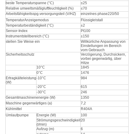
beste Temperaturspanne (°C)
≤25
Relative umweltsmäßigluftfeuchtigkeit (%)
≤70
Arbeitsfähigkeitsspg.versorgungsteil (V/HZ)
einzelnes phase220/50
TemperaturAnzeigemodus
Flüssigkristall
Temperaturbeständigkeit (°C)
±2
Sensor-Index
Pt100
Instrumentstellbereich (°C)
±150
stellen Sie Weise ein
Willkürliche Anpassung von
Einstellungen im Bereich
vom Gebrauch
Sicherheitsschutz
Verzögerung, Durchsickern,
vorbei gegenwärtig, über
Hitze
10°C
1845
0°C
1476
Ertragkälteleistung
-10°C
984
(W)
-20°C
615
-30°C
246
Gesamtmaschinenenergie (W)
1350
Maschine gegenwärtiges (a)
7,2
Kühlmittel
R404A
Umlaufpumpe
Energie (W)
100
Strömungsgeschwindigkeit
20
(l/min)
Aufzug (m)
6