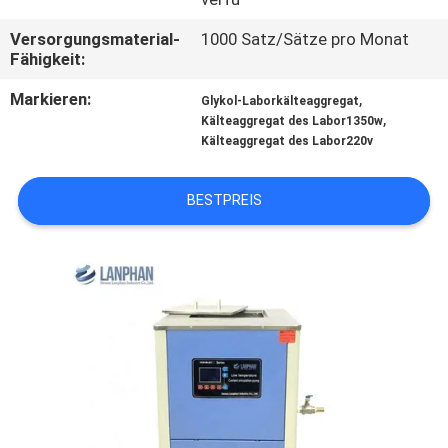
QUALITÄTSKONTROLLE
Versorgungsmaterial-
1000 Satz/Sätze pro Monat
Fähigkeit:
Markieren:
,
TRETEN
Glykol-Laborkälteaggregat
,
Kälteaggregat des Labor1350w
SIE
Kälteaggregat des Labor220v
MIT
BESTPREIS
UNS
IN
VERBINDUNG
FORDERN
SIE EIN
ZITAT