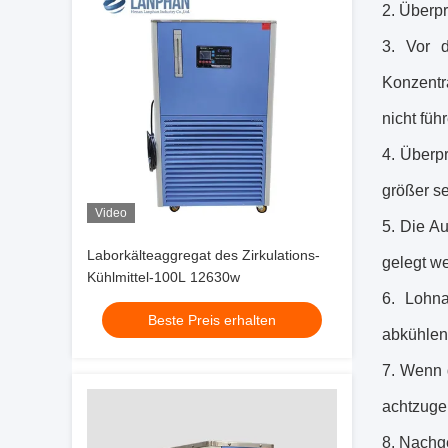
2. Überpr
3. Vor 
Konzentr
nicht füh
4. Überp
größer s
Video
5. Die A
Laborkälteaggregat des Zirkulations-
gelegt w
Kühlmittel-100L 12630w
6. Lohna
Beste Preis erhalten
abkühlen
7. Wenn d
achtzugeb
8. Nachge