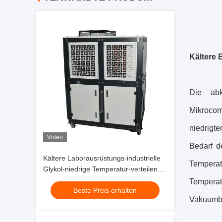
Kältere
Die abk
Mikroco
niedrigt
Video
Bedarf d
Kältere Laborausrüstungs-industrielle
Temperat
Glykol-niedrige Temperatur-verteilende
Kühlmittel-Pumpe 200L
Tempera
Beste Preis erhalten
Vakuumbes