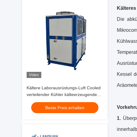
Kälteres
Die abkü
Mikrocom
Kühlwass
Temperat
Ausrüstu
Kessel d
Video
Aräomete
Kältere Laborausrüstungs-Luft Cooled
verteilender Kühler kälteerzeugendes
200L
Vorkehr
Beste Preis erhalten
1.
Überp
innerhalb