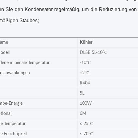
rn Sie den Kondensator regelmäßig, um die Reduzierung von 
mäßigen Staubes;
Name
Kühler
odell
DLSB 5L-10℃
adene minimale Temperatur
-10℃
urschwankungen
±2℃
R404
5L
mpe-Energie
100W
tional)
6M
e Temperatur
≤ 25℃
 Feuchtigkeit
≤ 70℃