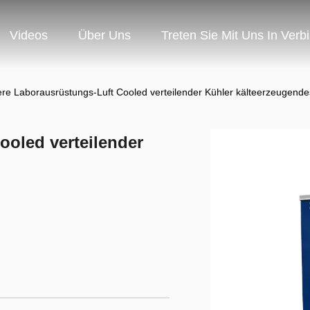
Videos
Über Uns
Treten Sie Mit Uns In Verb
ere Laborausrüstungs-Luft Cooled verteilender Kühler kälteerzeugend
ooled verteilender