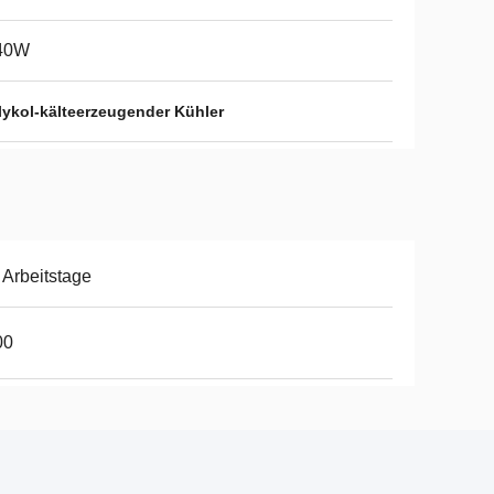
40W
ykol-kälteerzeugender Kühler
 Arbeitstage
00