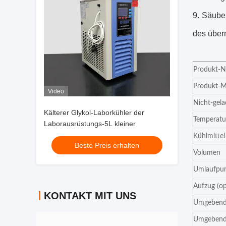
9. Säube
des über
Produkt-
Produkt-M
Video
Nicht-gel
Kälterer Glykol-Laborkühler der
Temperat
Laborausrüstungs-5L kleiner
Kühlmittel
Beste Preis erhalten
Volumen
Umlaufpu
Aufzug (op
KONTAKT MIT UNS
Umgebend
Umgebende