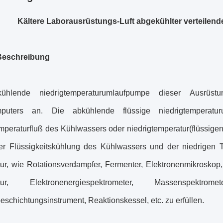
Kältere Laborausrüstungs-Luft abgekühlter verteilend
 Beschreibung
ühlende niedrigtemperaturumlaufpumpe dieser Ausrüstu
mputers an. Die abkühlende flüssige niedrigtemperaturum
emperaturfluß des Kühlwassers oder niedrigtemperatur(flüssig
er Flüssigkeitskühlung des Kühlwassers und der niedrigen 
ur, wie Rotationsverdampfer, Fermenter, Elektronenmikroskop
tur, Elektronenergiespektrometer, Massenspektrome
chichtungsinstrument, Reaktionskessel, etc. zu erfüllen.