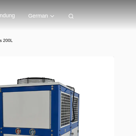
indung
German
es 200L