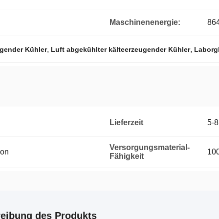
Maschinenenergie:
86
,
,
ugender Kühler
Luft abgekühlter kälteerzeugender Kühler
Laborgl
Lieferzeit
5-8
Versorgungsmaterial-
ion
10
Fähigkeit
eibung des Produkts