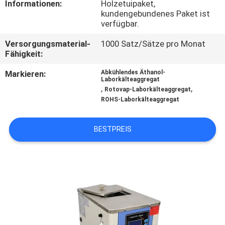
Informationen:
Holzetuipaket,
kundengebundenes Paket ist
QUALITÄTSKONTROLLE
verfügbar.
Versorgungsmaterial-
1000 Satz/Sätze pro Monat
TRETEN
Fähigkeit:
SIE
Markieren:
Abkühlendes Äthanol-
Laborkälteaggregat
MIT
,
,
Rotovap-Laborkälteaggregat
ROHS-Laborkälteaggregat
UNS
IN
BESTPREIS
VERBINDUNG
FORDERN
SIE EIN
ZITAT