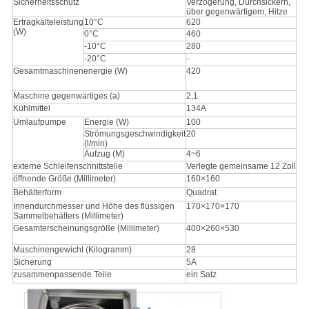
Sicherheitsschutz
Verzögerung, Durchsickern,
über gegenwärtigem, Hitze
Ertragkälteleistung
10°C
620
(W)
0°C
460
-10°C
280
-20°C
-
Gesamtmaschinenenergie (W)
420
Maschine gegenwärtiges (a)
2,1
Kühlmittel
134A
Umlaufpumpe
Energie (W)
100
Strömungsgeschwindigkeit
20
(l/min)
Aufzug (M)
4~6
externe Schleifenschnittstelle
Verlegte gemeinsame 12 Zoll
öffnende Größe (Millimeter)
160×160
Behälterform
Quadrat
Innendurchmesser und Höhe des flüssigen
170×170×170
Sammelbehälters (Millimeter)
Gesamterscheinungsgröße (Millimeter)
400×260×530
Maschinengewicht (Kilogramm)
28
Sicherung
5A
zusammenpassende Teile
ein Satz