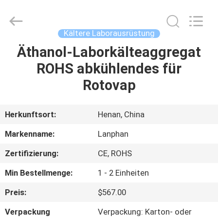
Henan
Lanphan
Industry
Co.,Ltd.
All
Kältere Laborausrüstung
Rights
Reserved.
Äthanol-Laborkälteaggregat
HAUS
ROHS abkühlendes für
PRODUKTE
Rotovap
VIDEOS
Herkunftsort:
Henan, China
Markenname:
Lanphan
ÜBER
Zertifizierung:
CE, ROHS
UNS
Min Bestellmenge:
1 - 2 Einheiten
FABRIK-
Preis:
$567.00
AUSFLUG
Verpackung
Verpackung: Karton- oder