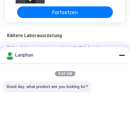
Fortsetzen
Kältere Laborausrüstung
Kältere Laborausrüstungs-industrielle Glykol-niedrige
Temperatur-verteilende Kühlmittel-Pumpe 200L
Lanphan
Kältere Laborausrüstungs-Luft Cooled verteilender Kühler
kälteerzeugendes 200L
5:07 AM
Laborkälteaggregat des Zirkulations-Kühlmittel-100L 12630w
Good day, what product are you looking for?
Beliebte Kategorien
Alle
Vakuumfrost-
Farbsortierermaschine
Trockner