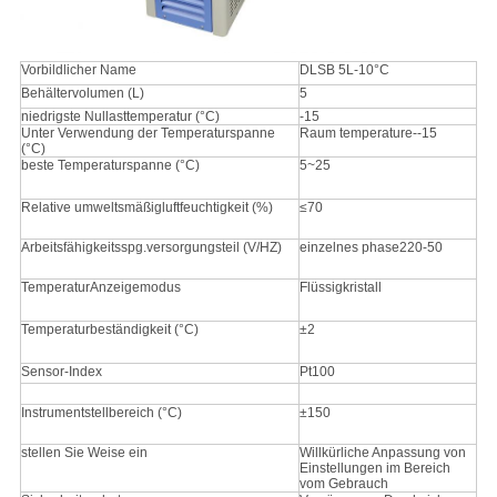
Vorbildlicher Name
DLSB 5L-10°C
Behältervolumen (L)
5
niedrigste Nullasttemperatur (°C)
-15
Unter Verwendung der Temperaturspanne
Raum temperature--15
(°C)
beste Temperaturspanne (°C)
5~25
Relative umweltsmäßigluftfeuchtigkeit (%)
≤70
Arbeitsfähigkeitsspg.versorgungsteil (V/HZ)
einzelnes phase220-50
TemperaturAnzeigemodus
Flüssigkristall
Temperaturbeständigkeit (°C)
±2
Sensor-Index
Pt100
Instrumentstellbereich (°C)
±150
stellen Sie Weise ein
Willkürliche Anpassung von
Einstellungen im Bereich
vom Gebrauch