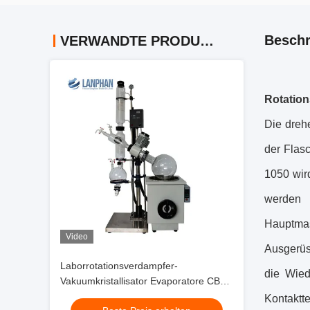
Beschr
VERWANDTE PRODUKTE
Rotatio
Die dreh
der Flas
1050 wir
werden 
Hauptmas
Video
Ausgerüs
Laborrotationsverdampfer-
die Wied
Vakuumkristallisator Evaporatore CBD
Distillar
Kontaktte