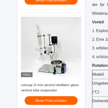
Beste Preis erhalten
die für 
Wiederau
Vorteil
1.
Explosi
2. Eine J
3. erfül
4. schlüs
Rotatio
Modell
Video
Umgebe
rotovap 2l mini alcohol distillator glass
vertical tube evaporator
(°C)
Beste Preis erhalten
Drehende