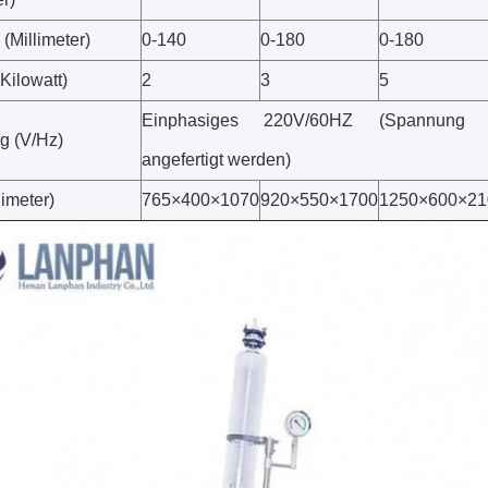
(Millimeter)
0-140
0-180
0-180
Kilowatt)
2
3
5
Einphasiges 220V/60HZ (Spannung 
g (V/Hz)
angefertigt werden)
imeter)
765×400×1070
920×550×1700
1250×600×21