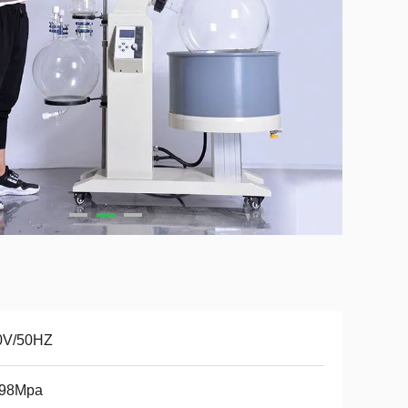
0V/50HZ
098Mpa