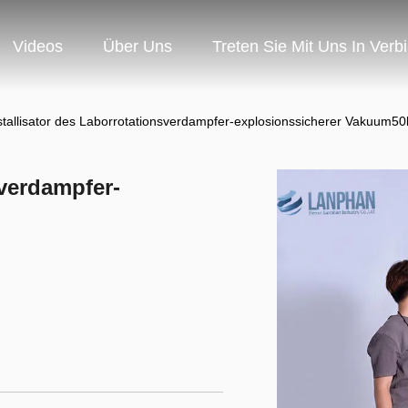
Videos
Über Uns
Treten Sie Mit Uns In Verb
stallisator des Laborrotationsverdampfer-explosionssicherer Vakuum50
sverdampfer-