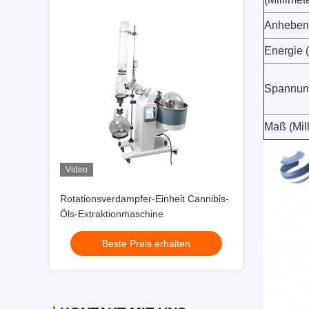
Anheben 
Energie (
Spannun
Maß (Mill
Video
Rotationsverdampfer-Einheit Cannibis-
Öls-Extraktionmaschine
Beste Preis erhalten