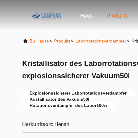
Haus
Produkte
Zu Hause
>
Produits
>
Laborrotationsverdampfer
>
Kri
Kristallisator des Laborrotation
explosionssicherer Vakuum50l
Explosionssicherer Laborrotationsverdampfer
Kristallisator des Vakuum50l
Rotationsverdampfer des Labor100w
Herkunftsort:
Henan