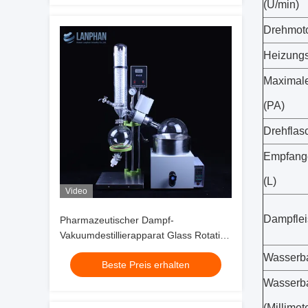
(U/min)
Drehmoto
Heizungs
Maxima
(PA)
Drehflas
Empfang
(L)
Video
Dampfleis
Pharmazeutischer Dampf-
Vakuumdestillierapparat Glass Rotation
Evaporator
Wasserba
Beste Preis erhalten
Wasserb
(Millimet