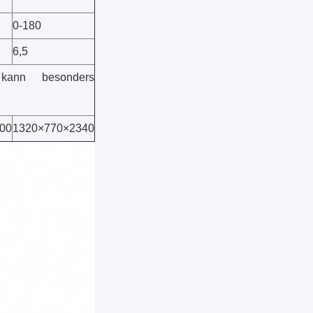
0-180
6,5
kann besonders
00
1320×770×2340