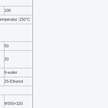
100
Temperatur -250°C
50
20
9-water
25-Ethanol
Φ550×320