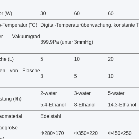
r (W)
30
60
60
-Temperatur (°C)
Digital-Temperaturüberwachung, konstante 
ler Vakuumgrad
399.9Pa (unter 3mmHg)
che (L)
5
10
20
en von Flasche
3
5
10
2-water
3-water
5-water
tung (l/h)
5.4-Ethanol
8-Ethanol
14.3-Ethanol
dmaterial
Edelstahl
adgröße
Φ280×170
Φ350×220
Φ450×250
er)