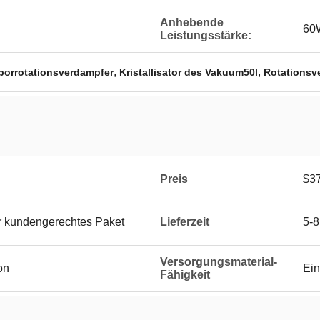
Anhebende
60
Leistungsstärke:
,
,
borrotationsverdampfer
Kristallisator des Vakuum50l
Rotationsv
Preis
$3
er kundengerechtes Paket
Lieferzeit
5-8
Versorgungsmaterial-
on
Ein
Fähigkeit