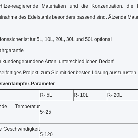
Hitze-reagierende Materialien und die Konzentration, die K
fnahme des Edelstahls besonders passend sind. Ätzende Mater
onssicher ist für 5L, 10L, 20L, 30L und 50L optional
ahrgarantie
len kundengebundene Arten, unterschiedlichen Bedarf
selfertiges Projekt, zum Sie mit der besten Lösung auszurüsten
nsverdampfer-Parameter
R- 5L
R- 10L
R- 20L
nde Temperatur
5~25
 Geschwindigkeit
5-120