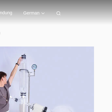
indung
German
l