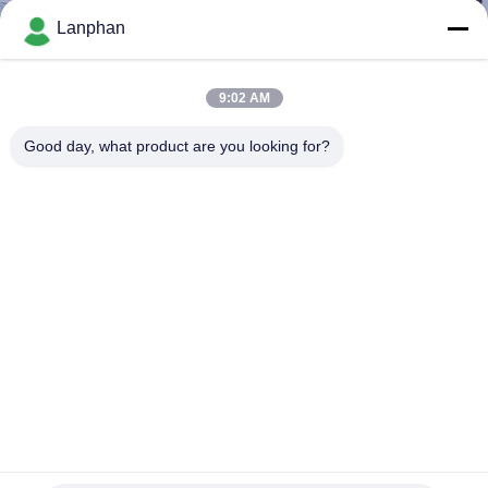
Lanphan
QUALITÄTSKONTROLLE
9:02 AM
TRETEN
Good day, what product are you looking for?
SIE
MIT
UNS
IN
VERBINDUNG
FORDERN
SIE EIN
ZITAT
Edelstahl-Äthanol-Vakuumdestillation des
Dünnschichtverdampfer-50L