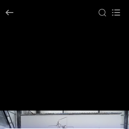
Henan
Lanphan
Industry
Co.,Ltd.
All
Rights
Reserved.
HAUS
PRODUKTE
VIDEOS
ÜBER
UNS
FABRIK-
AUSFLUG