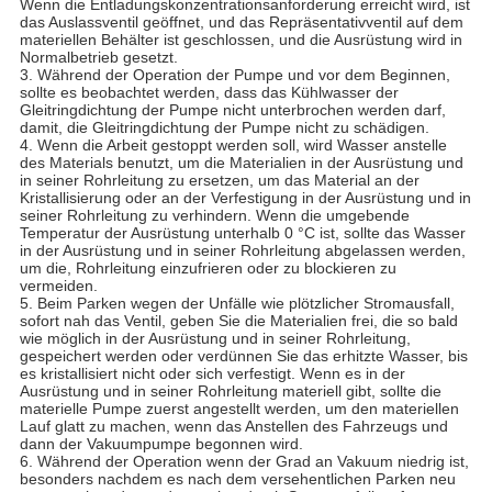
Wenn die Entladungskonzentrationsanforderung erreicht wird, ist
das Auslassventil geöffnet, und das Repräsentativventil auf dem
materiellen Behälter ist geschlossen, und die Ausrüstung wird in
Normalbetrieb gesetzt.
3. Während der Operation der Pumpe und vor dem Beginnen,
sollte es beobachtet werden, dass das Kühlwasser der
Gleitringdichtung der Pumpe nicht unterbrochen werden darf,
damit, die Gleitringdichtung der Pumpe nicht zu schädigen.
4. Wenn die Arbeit gestoppt werden soll, wird Wasser anstelle
des Materials benutzt, um die Materialien in der Ausrüstung und
in seiner Rohrleitung zu ersetzen, um das Material an der
Kristallisierung oder an der Verfestigung in der Ausrüstung und in
seiner Rohrleitung zu verhindern. Wenn die umgebende
Temperatur der Ausrüstung unterhalb 0 °C ist, sollte das Wasser
in der Ausrüstung und in seiner Rohrleitung abgelassen werden,
um die, Rohrleitung einzufrieren oder zu blockieren zu
vermeiden.
5. Beim Parken wegen der Unfälle wie plötzlicher Stromausfall,
sofort nah das Ventil, geben Sie die Materialien frei, die so bald
wie möglich in der Ausrüstung und in seiner Rohrleitung,
gespeichert werden oder verdünnen Sie das erhitzte Wasser, bis
es kristallisiert nicht oder sich verfestigt. Wenn es in der
Ausrüstung und in seiner Rohrleitung materiell gibt, sollte die
materielle Pumpe zuerst angestellt werden, um den materiellen
Lauf glatt zu machen, wenn das Anstellen des Fahrzeugs und
dann der Vakuumpumpe begonnen wird.
6. Während der Operation wenn der Grad an Vakuum niedrig ist,
besonders nachdem es nach dem versehentlichen Parken neu