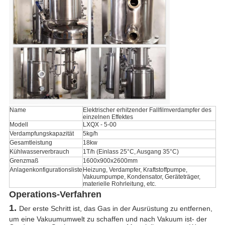
Name
Elektrischer erhitzender Fallfilmverdampfer des
einzelnen Effektes
Modell
LXQX - 5-00
Verdampfungskapazität
5kg/h
Gesamtleistung
18kw
Kühlwasserverbrauch
1T/h (Einlass 25°C, Ausgang 35°C)
Grenzmaß
1600x900x2600mm
Anlagenkonfigurationsliste
Heizung, Verdampfer, Kraftstoffpumpe,
Vakuumpumpe, Kondensator, Geräteträger,
materielle Rohrleitung, etc.
Operations-Verfahren
1.
Der erste Schritt ist, das Gas in der Ausrüstung zu entfernen,
um eine Vakuumumwelt zu schaffen und nach Vakuum ist- der