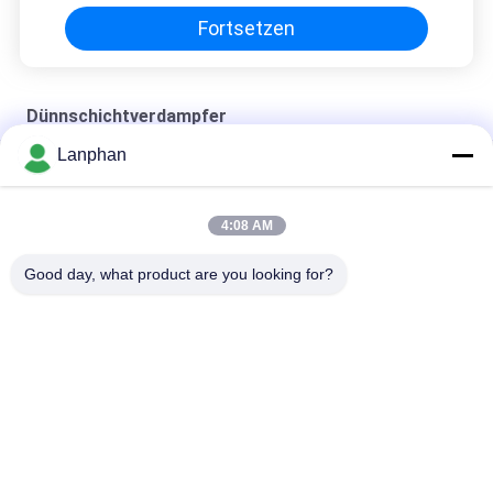
Fortsetzen
Dünnschichtverdampfer
Lanphan
Dünnschichtverdampfer 5kgh
2100*1900*5000mm Dünnschichtverdampfer
4:08 AM
extraktiver Dünnschichtverdampfer
Good day, what product are you looking for?
Beliebte Kategorien
Alle
Vakuumfrost-
Farbsortierermaschine
Trockner
Sprühtrockner-
Dampf-Sterilisator-
Maschine
Autoklav