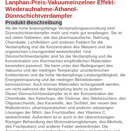
Lanphan-Preis-Vakuumeinzelner Effekt-
SITEMAP
Wiederaufnahme-Äthanol-
Dünnschichtverdampfer
Produkt-Beschreibung
DATENSCHUTZRICHTLINIE
Als die hohe leistungsfähige Verdampfungsausrüstung sind
Dünnschichtverdampfer mehr und mehr gut empfangen. Sie ist
auf vielen Gebieten, wie das pharmazeutische, Nahrung,
Chemikalie, Lichtfeldern und anderen Feldern für die
Verdampfung und die Konzentration des Wassers und der
organischen Lösungsmittel weitverbreitet. Und
Dünnschichtverdampfer sind für die Verdampfung und die
Konzentration von thermischen empfindlichen Materialien
besonders passend. Sie kann unter den Bedingungen des
Vakuums und der niedrigen Temperatur ununterbrochen
funktionieren und die hohe Verdampfungs-Leistungsfähigkeit, die
Energieeinsparung und die niedrigen Betriebskosten
kennzeichnen. Auch können Materialien sichergestellt werden,
um nicht während der Verdampfung leicht zu ändern.
Dieser Dünnschichtverdampfer ist in der Konzentration der
Chemikalie, des Ketschups, der Glukose, des Stärkezuckers, des
Oligosaccharids, des Karamells, des Sorbitol, der neuen des
Maltodextrins, pharmazeutischen und anderen wässerigen
Lösungen der Milch, des Fruchtsaftes, des Vitamins C,
weitverbreitet. Außerdem ist er auch in der überschüssigen
flüssigen Behandlung des Mononatriumglutamats, des Alkohols,
des Fischpulvers und anderer Felder weitverbreitet. Die