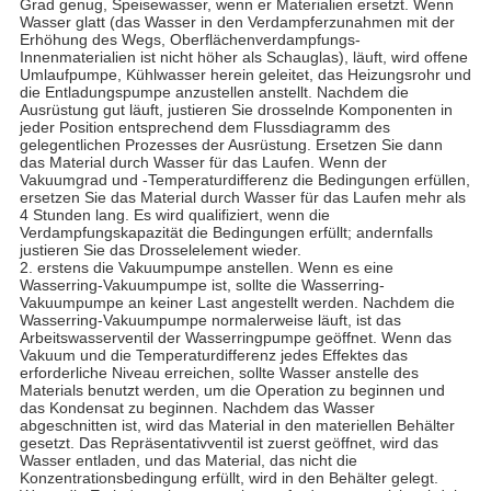
Grad genug, Speisewasser, wenn er Materialien ersetzt. Wenn
Wasser glatt (das Wasser in den Verdampferzunahmen mit der
Erhöhung des Wegs, Oberflächenverdampfungs-
Innenmaterialien ist nicht höher als Schauglas), läuft, wird offene
Umlaufpumpe, Kühlwasser herein geleitet, das Heizungsrohr und
die Entladungspumpe anzustellen anstellt. Nachdem die
Ausrüstung gut läuft, justieren Sie drosselnde Komponenten in
jeder Position entsprechend dem Flussdiagramm des
gelegentlichen Prozesses der Ausrüstung. Ersetzen Sie dann
das Material durch Wasser für das Laufen. Wenn der
Vakuumgrad und -Temperaturdifferenz die Bedingungen erfüllen,
ersetzen Sie das Material durch Wasser für das Laufen mehr als
4 Stunden lang. Es wird qualifiziert, wenn die
Verdampfungskapazität die Bedingungen erfüllt; andernfalls
justieren Sie das Drosselelement wieder.
2. erstens die Vakuumpumpe anstellen. Wenn es eine
Wasserring-Vakuumpumpe ist, sollte die Wasserring-
Vakuumpumpe an keiner Last angestellt werden. Nachdem die
Wasserring-Vakuumpumpe normalerweise läuft, ist das
Arbeitswasserventil der Wasserringpumpe geöffnet. Wenn das
Vakuum und die Temperaturdifferenz jedes Effektes das
erforderliche Niveau erreichen, sollte Wasser anstelle des
Materials benutzt werden, um die Operation zu beginnen und
das Kondensat zu beginnen. Nachdem das Wasser
abgeschnitten ist, wird das Material in den materiellen Behälter
gesetzt. Das Repräsentativventil ist zuerst geöffnet, wird das
Wasser entladen, und das Material, das nicht die
Konzentrationsbedingung erfüllt, wird in den Behälter gelegt.