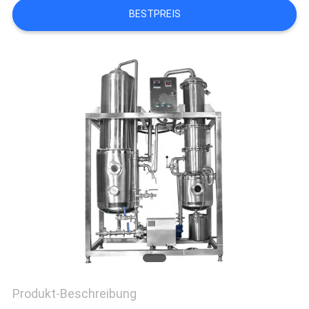
BESTPREIS
QUALITÄTSKONTROLLE
TRETEN
SIE
MIT
UNS
IN
VERBINDUNG
FORDERN
SIE EIN
ZITAT
Produkt-Beschreibung