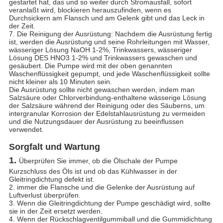
gestartet hat, das und so weiter durch Stromausfall, sofort
veranlaßt wird, blockieren herauszufinden, wenn es
Durchsickern am Flansch und am Gelenk gibt und das Leck in
der Zeit.
7. Die Reinigung der Ausrüstung: Nachdem die Ausrüstung fertig
ist, werden die Ausrüstung und seine Rohrleitungen mit Wasser,
wässeriger Lösung NaOH 1-2%, Trinkwassers, wässeriger
Lösung DES HNO3 1-2% und Trinkwassers gewaschen und
gesäubert. Die Pumpe wird mit der oben genannten
Waschenflüssigkeit gepumpt, und jede Waschenflüssigkeit sollte
nicht kleiner als 10 Minuten sein.
Die Ausrüstung sollte nicht gewaschen werden, indem man
Salzsäure oder Chlorverbindung-enthaltene wässerige Lösung
der Salzsäure während der Reinigung oder des Säuberns, um
intergranular Korrosion der Edelstahlausrüstung zu vermeiden
und die Nutzungsdauer der Ausrüstung zu beeinflussen
verwendet.
Sorgfalt und Wartung
1.
Überprüfen Sie immer, ob die Ölschale der Pumpe
Kurzschluss des Öls ist und ob das Kühlwasser in der
Gleitringdichtung defekt ist.
2. immer die Flansche und die Gelenke der Ausrüstung auf
Luftverlust überprüfen.
3. Wenn die Gleitringdichtung der Pumpe geschädigt wird, sollte
sie in der Zeit ersetzt werden.
4. Wenn der Rückschlagventilgummiball und die Gummidichtung