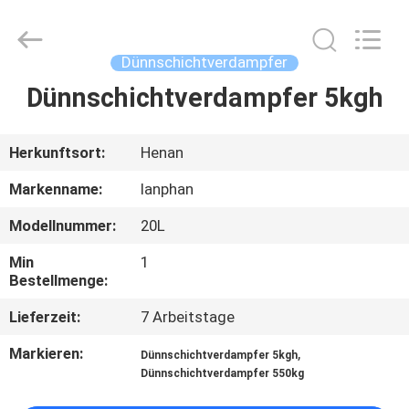
Henan
Lanphan
Industry
Co.,Ltd.
All
Dünnschichtverdampfer
Rights
Reserved.
Dünnschichtverdampfer 5kgh
HAUS
PRODUKTE
Herkunftsort:
Henan
Markenname:
lanphan
VIDEOS
Modellnummer:
20L
Min
1
ÜBER
Bestellmenge:
UNS
Lieferzeit:
7 Arbeitstage
Markieren:
,
FABRIK-
Dünnschichtverdampfer 5kgh
Dünnschichtverdampfer 550kg
AUSFLUG