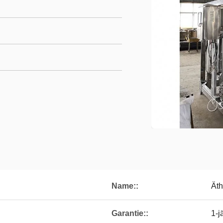
Name::
Äth
Garantie::
1-j