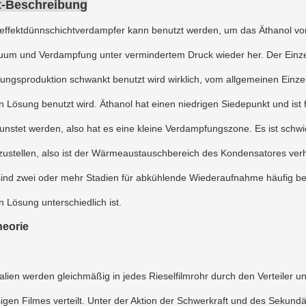
t-Beschreibung
effektdünnschichtverdampfer kann benutzt werden, um das Äthanol vom 
uum und Verdampfung unter vermindertem Druck wieder her. Der Einzel
ungsproduktion schwankt benutzt wird wirklich, vom allgemeinen Einze
 Lösung benutzt wird. Äthanol hat einen niedrigen Siedepunkt und ist
dunstet werden, also hat es eine kleine Verdampfungszone. Es ist sch
zustellen, also ist der Wärmeaustauschbereich des Kondensatores ver
 sind zwei oder mehr Stadien für abkühlende Wiederaufnahme häufig be
 Lösung unterschiedlich ist.
heorie
alien werden gleichmäßig in jedes Rieselfilmrohr durch den Verteiler 
sigen Filmes verteilt. Unter der Aktion der Schwerkraft und des Sekund