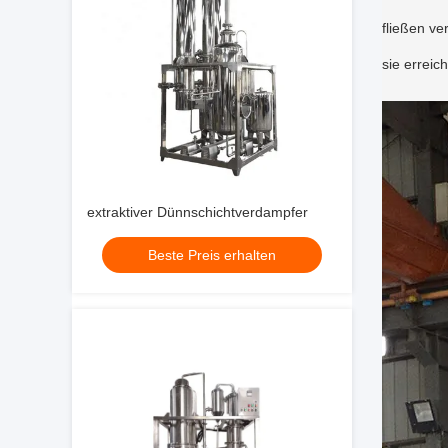
fließen ve
sie errei
extraktiver Dünnschichtverdampfer
Beste Preis erhalten