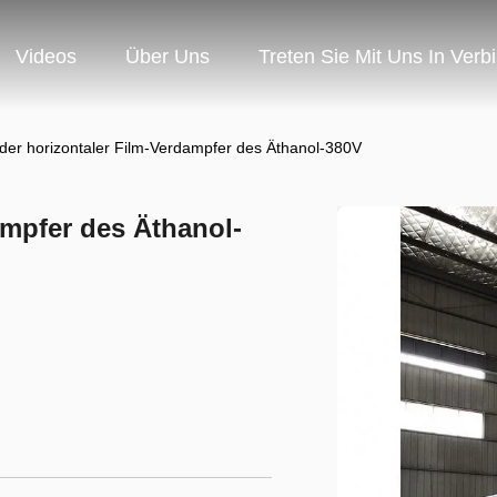
Videos
Über Uns
Treten Sie Mit Uns In Verb
nder horizontaler Film-Verdampfer des Äthanol-380V
ampfer des Äthanol-