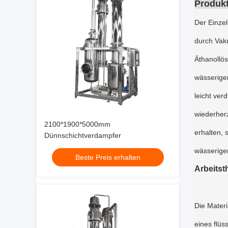
Produk
Der Einzel
durch Vak
Äthanollös
wässerigen
leicht ver
wiederher
2100*1900*5000mm
erhalten,
Dünnschichtverdampfer
wässerigen
Beste Preis erhalten
Arbeitst
Die Materi
eines flüs