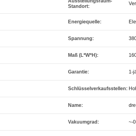
Ausstellungsraum-
Ver
Standort:
Energiequelle:
Ele
Spannung:
38
Maß (L*W*H):
16
Garantie:
1-j
Schlüsselverkaufsstellen:
Hoh
Name:
dre
Vakuumgrad:
~-