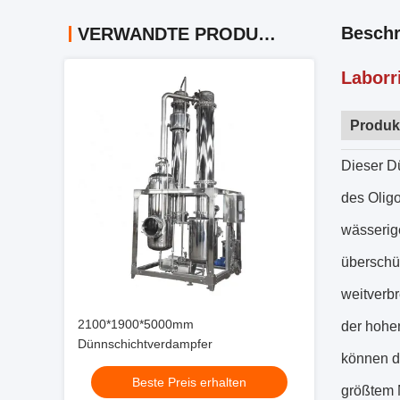
Beschr
VERWANDTE PRODUKTE
Laborr
Produk
Dieser Dü
des Olig
wässerige
überschü
weitverb
2100*1900*5000mm
der hohe
Dünnschichtverdampfer
können d
Beste Preis erhalten
größtem M