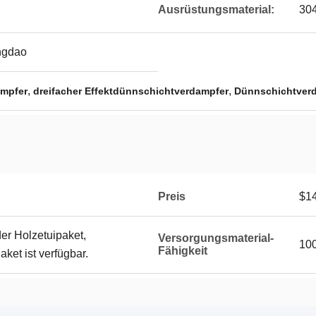
Ausrüstungsmaterial:
30
ingdao
,
,
mpfer
dreifacher Effektdünnschichtverdampfer
Dünnschichtver
Preis
$14
er Holzetuipaket,
Versorgungsmaterial-
100
Fähigkeit
et ist verfügbar.