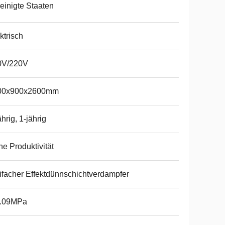
einigte Staaten
ktrisch
0V/220V
00x900x2600mm
ährig, 1-jährig
e Produktivität
ifacher Effektdünnschichtverdampfer
0.09MPa