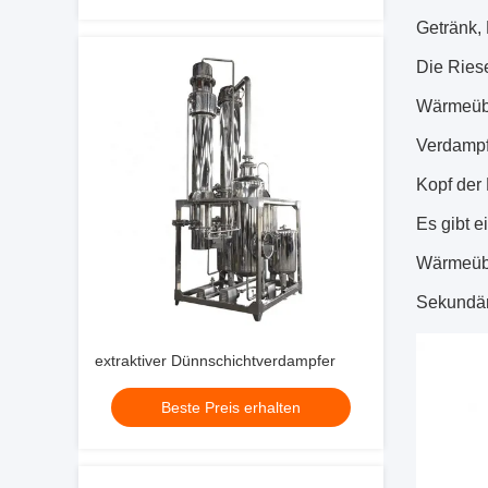
Getränk, 
Die Riese
Wärmeüber
Verdampf
Kopf der 
Es gibt e
Wärmeübe
Sekundär
extraktiver Dünnschichtverdampfer
Beste Preis erhalten