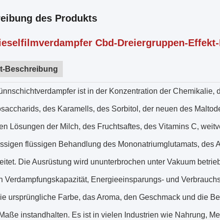
eibung des Produkts
ieselfilmverdampfer Cbd-Dreiergruppen-Effek
t-Beschreibung
nnschichtverdampfer ist in der Konzentration der Chemikalie, 
osaccharids, des Karamells, des Sorbitol, der neuen des Malto
n Lösungen der Milch, des Fruchtsaftes, des Vitamins C, weitve
ssigen flüssigen Behandlung des Mononatriumglutamats, des Al
reitet. Die Ausrüstung wird ununterbrochen unter Vakuum betri
n Verdampfungskapazität, Energieeinsparungs- und Verbrauchsr
ie ursprüngliche Farbe, das Aroma, den Geschmack und die Beit
aße instandhalten. Es ist in vielen Industrien wie Nahrung, Med