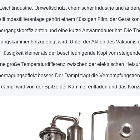
Leichtindustrie, Umweltschutz, chemischer Industrie und ander
lfilmdestillieranlage gehört einem flüssigen Film, der Gerät kon
gangskoeffizienten und eine kurze Anwärmdauer hat. Die Theori
ungskammer hinzugefügt wird. Unter der Aktion des Vakuums un
Flüssigkeit kleiner als der beschleunigende Kopf vom steigenden
ine große Temperaturdifferenz zwischen der elektrischen Heizung
rtragungseffekt besser. Der Dampf trägt die Verdampfungstre
dampf wird von der Spitze der Kammer entladen und das Konzen