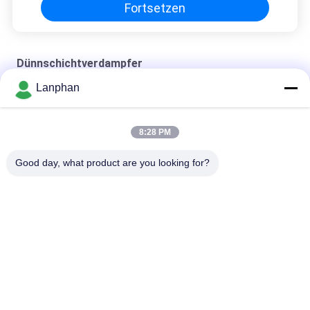
Fortsetzen
Dünnschichtverdampfer
Lanphan
Dünnschichtverdampfer 5kgh
2100*1900*5000mm Dünnschichtverdampfer
8:28 PM
extraktiver Dünnschichtverdampfer
Good day, what product are you looking for?
Beliebte Kategorien
Alle
Vakuumfrost-
Farbsortierermaschine
Trockner
Sprühtrockner-
Dampf-Sterilisator-
Maschine
Autoklav