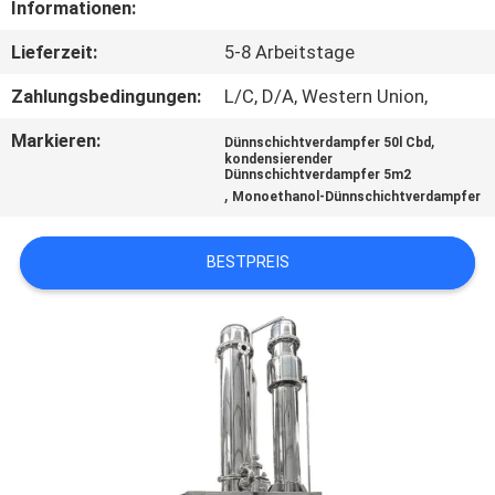
Informationen:
QUALITÄTSKONTROLLE
Lieferzeit:
5-8 Arbeitstage
Zahlungsbedingungen:
L/C, D/A, Western Union,
TRETEN
Markieren:
,
Dünnschichtverdampfer 50l Cbd
SIE
kondensierender
Dünnschichtverdampfer 5m2
MIT
,
Monoethanol-Dünnschichtverdampfer
UNS
IN
BESTPREIS
VERBINDUNG
FORDERN
SIE EIN
ZITAT