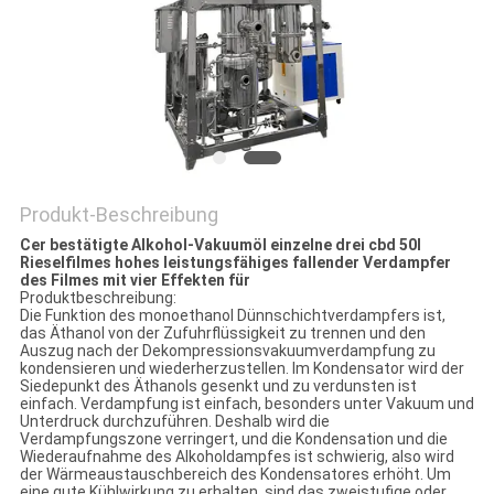
SITEMAP
DATENSCHUTZRICHTLINIE
Produkt-Beschreibung
Cer bestätigte Alkohol-Vakuumöl einzelne drei cbd 50l
Rieselfilmes hohes leistungsfähiges fallender Verdampfer
des Filmes mit vier Effekten für
Produktbeschreibung:
Die Funktion des monoethanol Dünnschichtverdampfers ist,
das Äthanol von der Zufuhrflüssigkeit zu trennen und den
Auszug nach der Dekompressionsvakuumverdampfung zu
kondensieren und wiederherzustellen. Im Kondensator wird der
Siedepunkt des Äthanols gesenkt und zu verdunsten ist
einfach. Verdampfung ist einfach, besonders unter Vakuum und
Unterdruck durchzuführen. Deshalb wird die
Verdampfungszone verringert, und die Kondensation und die
Wiederaufnahme des Alkoholdampfes ist schwierig, also wird
der Wärmeaustauschbereich des Kondensatores erhöht. Um
eine gute Kühlwirkung zu erhalten, sind das zweistufige oder