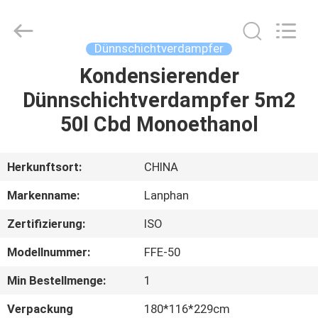
Henan
Lanphan
Industry
Co.,Ltd.
All
Dünnschichtverdampfer
Rights
Reserved.
Kondensierender
HAUS
Dünnschichtverdampfer 5m2
PRODUKTE
50l Cbd Monoethanol
VIDEOS
Herkunftsort:
CHINA
Markenname:
Lanphan
ÜBER
Zertifizierung:
ISO
UNS
Modellnummer:
FFE-50
FABRIK-
Min Bestellmenge:
1
AUSFLUG
Verpackung
180*116*229cm