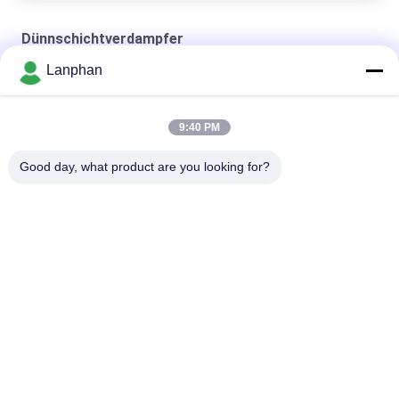
Dünnschichtverdampfer
Lanphan
Dünnschichtverdampfer 5kgh
2100*1900*5000mm Dünnschichtverdampfer
9:40 PM
extraktiver Dünnschichtverdampfer
Good day, what product are you looking for?
Beliebte Kategorien
Alle
Vakuumfrost-
Farbsortierermaschine
Trockner
Sprühtrockner-
Dampf-Sterilisator-
Maschine
Autoklav
Lösliche 
Tablettenpressmaschine
Wiederaufnahme-
Maschine