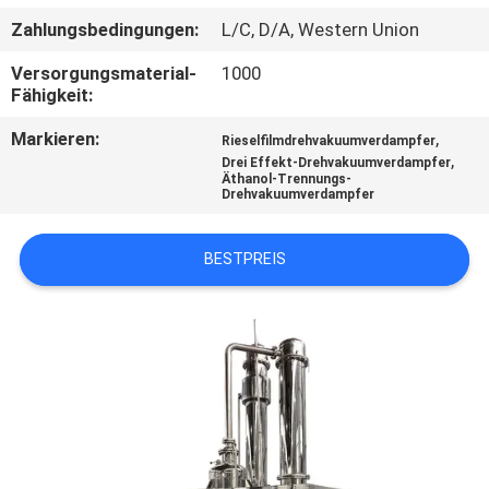
Zahlungsbedingungen:
L/C, D/A, Western Union
QUALITÄTSKONTROLLE
Versorgungsmaterial-
1000
Fähigkeit:
TRETEN
Markieren:
,
Rieselfilmdrehvakuumverdampfer
SIE
,
Drei Effekt-Drehvakuumverdampfer
Äthanol-Trennungs-
MIT
Drehvakuumverdampfer
UNS
IN
BESTPREIS
VERBINDUNG
FORDERN
SIE EIN
ZITAT