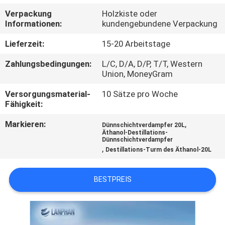
Verpackung
Holzkiste oder
QUALITÄTSKONTROLLE
Informationen:
kundengebundene Verpackung
Lieferzeit:
15-20 Arbeitstage
TRETEN
Zahlungsbedingungen:
L/C, D/A, D/P, T/T, Western
SIE
Union, MoneyGram
MIT
Versorgungsmaterial-
10 Sätze pro Woche
UNS
Fähigkeit:
IN
Markieren:
,
Dünnschichtverdampfer 20L
Äthanol-Destillations-
VERBINDUNG
Dünnschichtverdampfer
,
Destillations-Turm des Äthanol-20L
FORDERN
BESTPREIS
SIE EIN
ZITAT