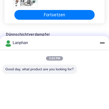
Dünnschichtverdampfer-20L
Fortsetzen
Dünnschichtverdampfer
Lanphan
Dünnschichtverdampfer 5kgh
2100*1900*5000mm Dünnschichtverdampfer
3:04 PM
extraktiver Dünnschichtverdampfer
Good day, what product are you looking for?
Beliebte Kategorien
Alle
Vakuumfrost-
Farbsortierermaschine
Trockner
Sprühtrockner-
Dampf-Sterilisator-