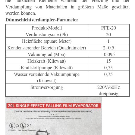
die nützlichen Elemente während der Heizung und der
Verdampfung von Materialien in größtem Maße geschützt
werden können.
Dünnschichtverdampfer-Parameter
Produkt-Modell
FFE-20
Verdunstungsrate (l/h)
20
Heizfläche (spuare Meter)
1
Kondensierender Bereich (Quadratmeter)
2+0.5
Vakuumgrad (Mpa)
-0,095
Heizkraft (Kilowatt)
15
Kraftstoffpumpe (Kilowatt)
0,75
Wasser-verteilende Vakuumpumpe
0,75
(Kilowatt)
Stromversorgung
220V/60Hz
dreiphasig