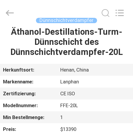
Henan
Lanphan
Industry
Co.,Ltd.
All
Dünnschichtverdampfer
Rights
Reserved.
Äthanol-Destillations-Turm-
HAUS
Dünnschicht des
PRODUKTE
Dünnschichtverdampfer-20L
VIDEOS
Herkunftsort:
Henan, China
Markenname:
Lanphan
ÜBER
Zertifizierung:
CE ISO
UNS
Modellnummer:
FFE-20L
FABRIK-
Min Bestellmenge:
1
AUSFLUG
Preis:
$13390